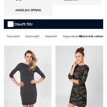
Přihlášení
ANGELIKA SPRING
Výpis
Otevřít filtr
produktů
Řazení
Abecedně
Nejlevnější
Nejdražší
Nejprodávanější
66
položek celkem
produktů