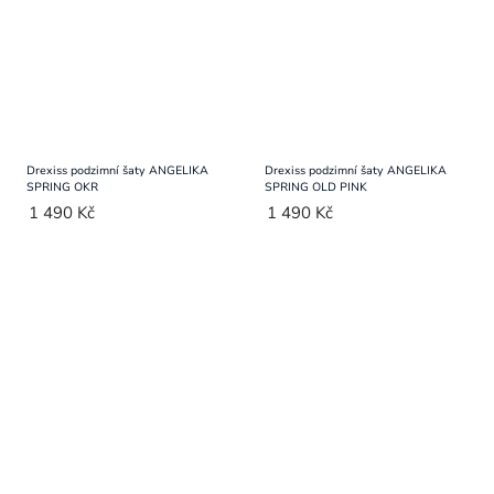
Drexiss podzimní šaty ANGELIKA
Drexiss podzimní šaty ANGELIKA
SPRING OKR
SPRING OLD PINK
1 490 Kč
1 490 Kč