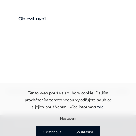
Objevit nyní
Pravidla ochrany a zpracování osobních údajů
Informace o cookies
Tento web používá soubory cookie. Dalším
procházením tohoto webu vyjadřujete souhlas
s jejich používáním.. Více informací
zde
.
Nastavení
Copyright 2026
Drexiss s.r.o.
. Všechna práva vyhrazena.
Upravit nastavení cookies
Vytvořila
MirandaMedia Group s.r.o.
Odmítnout
Souhlasím
na platformě
Shoptet Premium