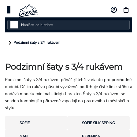
Přejít
na
obsah
Dámské
Podzimní šaty s 3/4 rukávem
Dětské
Podzimní šaty s 3/4 rukávem
Pánské
Podzimní šaty s 3/4 rukávem přinášejí lehčí variantu pro přechodné
Kolekce
období. Délka rukávu působí vyváženě, podtrhuje čisté linie střihu a
dodává modelu minimalistický charakter. Šaty s 3/4 rukávem se
Dárkové poukazy
snadno kombinují a přirozeně zapadají do pracovního i městského
stylu.
Vlastní design
SOFIE
SOFIE SILK SPRING
Měna
(CZK)
GAB
BERENIKA