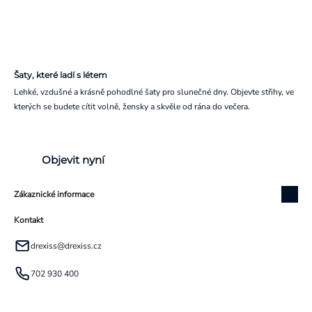
Šaty, které ladí s létem
Lehké, vzdušné a krásně pohodlné šaty pro slunečné dny. Objevte střihy, ve
kterých se budete cítit volně, žensky a skvěle od rána do večera.
Objevit nyní
Zákaznické informace
Kontakt
drexiss
@
drexiss.cz
702 930 400