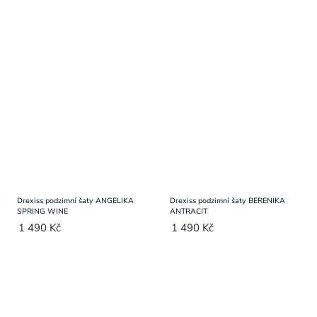
Drexiss podzimní šaty ANGELIKA
Drexiss podzimní šaty BERENIKA
SPRING WINE
ANTRACIT
1 490 Kč
1 490 Kč