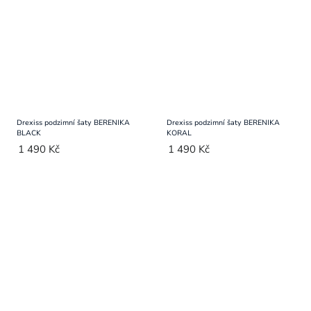
Drexiss podzimní šaty BERENIKA
Drexiss podzimní šaty BERENIKA
BLACK
KORAL
1 490 Kč
1 490 Kč