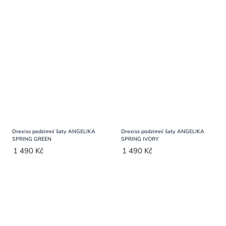
Drexiss podzimní šaty ANGELIKA
Drexiss podzimní šaty ANGELIKA
SPRING GREEN
SPRING IVORY
1 490 Kč
1 490 Kč