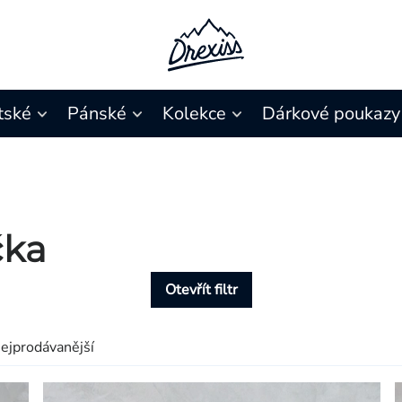
tské
Pánské
Kolekce
Dárkové poukazy
čka
Otevřít filtr
ejprodávanější