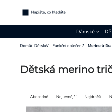
Přejít
na
obsah
Dámské
Dě
Domů
/
Dětské
/
Funkční oblečení
/
Merino trička
Dětská merino tri
Výpis
produktů
Řazení
Abecedně
Nejlevnější
Nejdražší
N
produktů