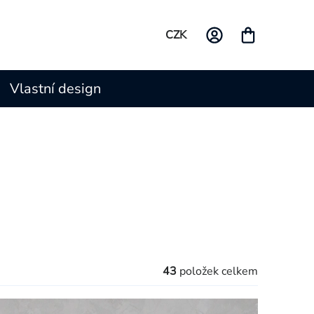
CZK
Vlastní design
43
položek celkem