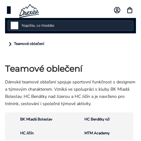
Přejít
na
obsah
Dámské
Teamové oblečení
Dětské
Teamové oblečení
Pánské
Dámské teamové oblečení spojuje sportovní funkčnost s designem
Kolekce
a týmovým charakterem. Vzniká ve spolupráci s kluby BK Mladá
Boleslav, HC Benátky nad Jizerou a HC Jičín a je navrženo pro
Dárkové poukazy
trénink, cestování i společné týmové aktivity.
Vlastní design
BK Mladá Boleslav
HC Benátky n/J
Měna
HC Jičín
MTM Academy
(CZK)