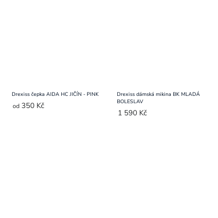
Drexiss čepka AIDA HC JIČÍN - PINK
Drexiss dámská mikina BK MLADÁ
BOLESLAV
350 Kč
od
1 590 Kč