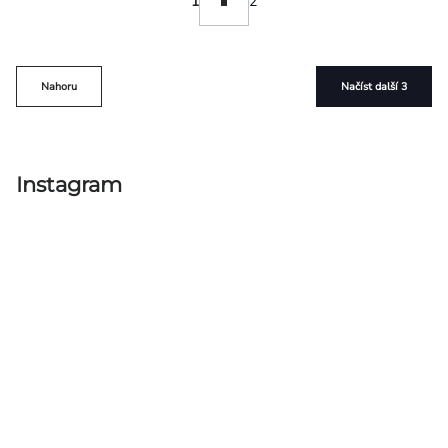
1
2
prvky
výpisu
Nahoru
Načíst další 3
Instagram