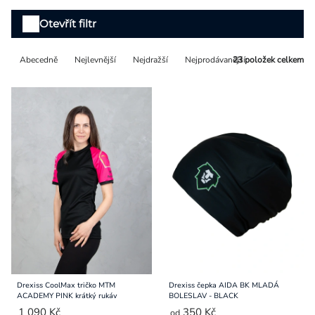
Přihlášení
Výpis
Otevřít filtr
produktů
Řazení
Abecedně
Nejlevnější
Nejdražší
Nejprodávanější
23
položek celkem
produktů
Drexiss CoolMax tričko MTM
Drexiss čepka AIDA BK MLADÁ
ACADEMY PINK krátký rukáv
BOLESLAV - BLACK
1 090 Kč
350 Kč
od