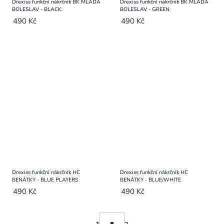
Drexiss funkční nákrčník BK MLADÁ
Drexiss funkční nákrčník BK MLADÁ
BOLESLAV - BLACK
BOLESLAV - GREEN
490 Kč
490 Kč
Drexiss funkční nákrčník HC
Drexiss funkční nákrčník HC
BENÁTKY - BLUE PLAYERS
BENÁTKY - BLUE/WHITE
490 Kč
490 Kč
Ovládací
Stránkování