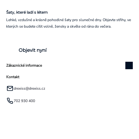
Šaty, které ladí s létem
Lehké, vzdušné a krásně pohodlné šaty pro slunečné dny. Objevte střihy, ve
kterých se budete cítit volně, žensky a skvěle od rána do večera.
Objevit nyní
Zákaznické informace
Kontakt
drexiss
@
drexiss.cz
702 930 400