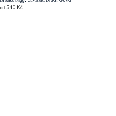
Drexiss baggy CLASSIC DARK KHAKI
540 Kč
od