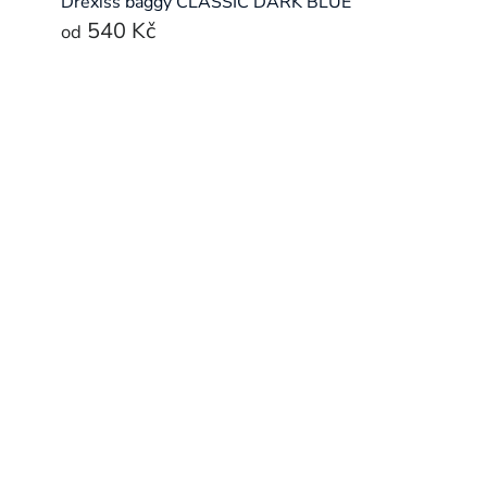
Drexiss baggy CLASSIC DARK BLUE
540 Kč
od