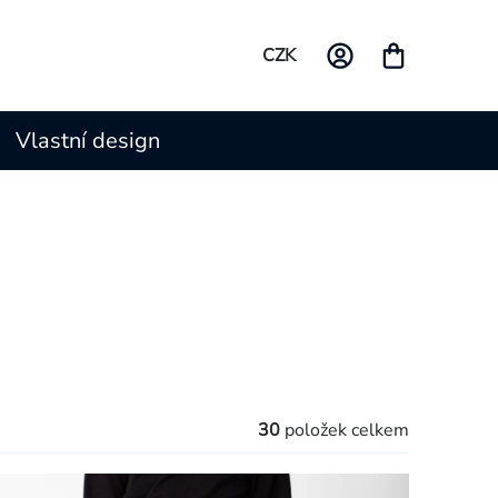
CZK
Vlastní design
30
položek celkem