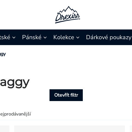
tské
Pánské
Kolekce
Dárkové poukazy
ggy
baggy
Otevřít filtr
ejprodávanější