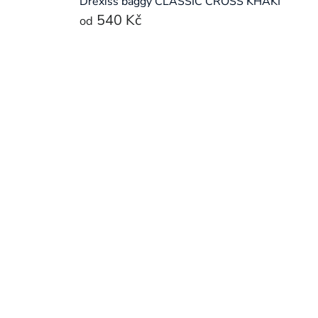
Drexiss baggy CLASSIC CROSS KHAKI
540 Kč
od