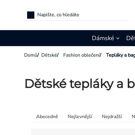
Přejít
na
obsah
Dámské
Dě
Domů
/
Dětské
/
Fashion oblečení
/
Tepláky a ba
Dětské tepláky a 
Výpis
produktů
Řazení
Abecedně
Nejlevnější
Nejdražší
N
produktů