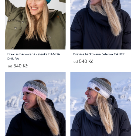
Přihlášení
Drexiss háčkovaná čelenka BAMBA
Drexiss háčkovaná čelenka CANGE
DHURA
540 Kč
od
540 Kč
od