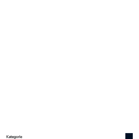
Zápatí
Kategorie