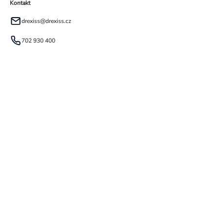
Kontakt
drexiss
@
drexiss.cz
702 930 400