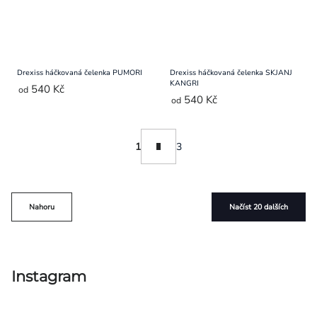
Drexiss háčkovaná čelenka PUMORI
Drexiss háčkovaná čelenka SKJANJ
KANGRI
540 Kč
od
540 Kč
od
Ovládací
Stránkování
1
3
prvky
výpisu
Nahoru
Načíst 20 dalších
Instagram