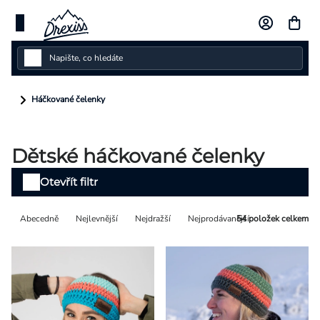
Přejít
na
obsah
Dámské
Háčkované čelenky
Dětské
Dětské háčkované čelenky
Pánské
Výpis
Otevřít filtr
Kolekce
produktů
Řazení
Abecedně
Nejlevnější
Nejdražší
Nejprodávanější
54
položek celkem
Dárkové poukazy
produktů
Vlastní design
Měna
(CZK)