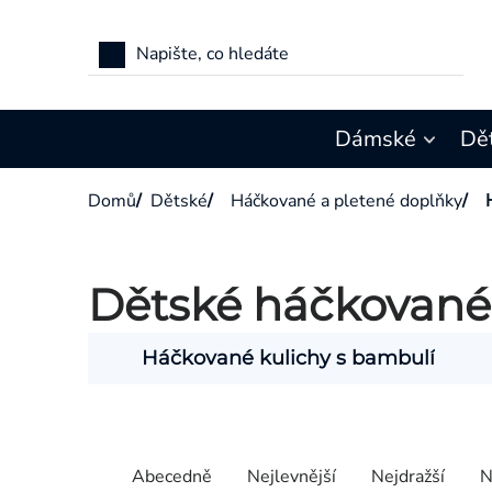
Přejít
na
obsah
Dámské
Dě
Domů
/
Dětské
/
Háčkované a pletené doplňky
/
Dětské háčkované
Háčkované kulichy s bambulí
Výpis
produktů
Řazení
Abecedně
Nejlevnější
Nejdražší
N