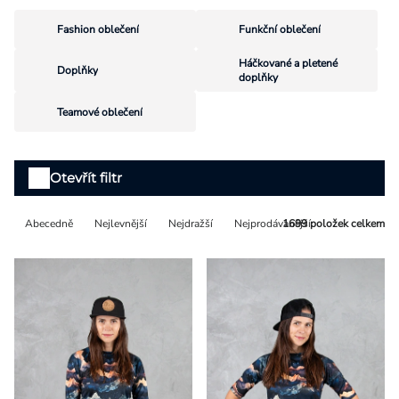
Přihlášení
Fashion oblečení
Funkční oblečení
Háčkované a pletené
Doplňky
doplňky
Teamové oblečení
Výpis
Otevřít filtr
produktů
Řazení
Abecedně
Nejlevnější
Nejdražší
Nejprodávanější
1699
položek celkem
produktů