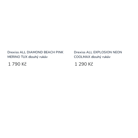
Drexiss ALL DIAMOND BEACH PINK
Drexiss ALL EXPLOSION NEON
MERINO TUX dlouhý rukáv
COOLMAX dlouhý rukáv
1 790 Kč
1 290 Kč