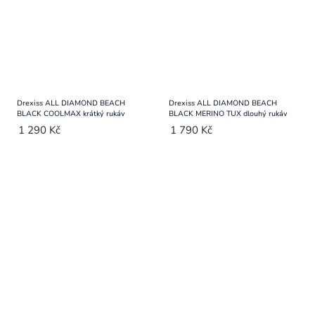
Drexiss ALL DIAMOND BEACH
Drexiss ALL DIAMOND BEACH
BLACK COOLMAX krátký rukáv
BLACK MERINO TUX dlouhý rukáv
1 290 Kč
1 790 Kč