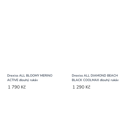
Drexiss ALL BLOOMY MERINO
Drexiss ALL DIAMOND BEACH
ACTIVE dlouhý rukáv
BLACK COOLMAX dlouhý rukáv
1 790 Kč
1 290 Kč