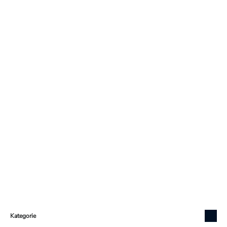
Zápatí
Kategorie