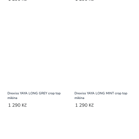
Drexiss YAYA LONG GREY crop top
Drexiss YAYA LONG MINT crop top
mikina
mikina
1 290 Kč
1 290 Kč