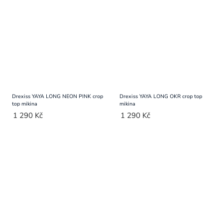
Drexiss YAYA LONG NEON PINK crop
Drexiss YAYA LONG OKR crop top
top mikina
mikina
1 290 Kč
1 290 Kč