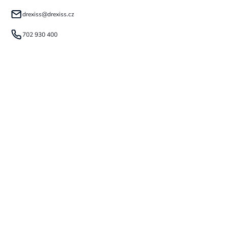
drexiss
@
drexiss.cz
702 930 400