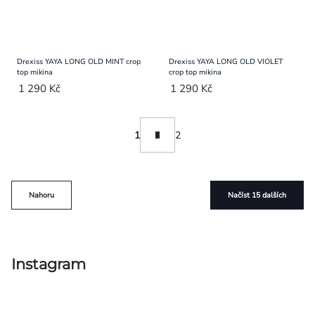
Drexiss YAYA LONG OLD MINT crop
Drexiss YAYA LONG OLD VIOLET
top mikina
crop top mikina
1 290 Kč
1 290 Kč
Ovládací
Stránkování
1
2
prvky
výpisu
Nahoru
Načíst 15 dalších
Instagram