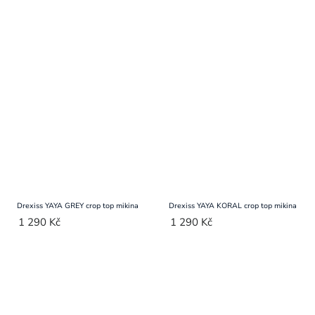
Drexiss YAYA GREY crop top mikina
Drexiss YAYA KORAL crop top mikina
1 290 Kč
1 290 Kč