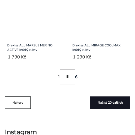
Drexiss ALL MARBLE MERINO
Drexiss ALL MIRAGE COOLMAX
ACTIVE krátký rukáv
krátký rukáv
1 790 Kč
1 290 Kč
Ovládací
Stránkování
1
6
prvky
výpisu
Nahoru
Načíst 20 dalších
Instagram