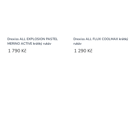
Drexiss ALL EXPLOSION PASTEL
Drexiss ALL FLUX COOLMAX krátký
MERINO ACTIVE krátký rukáv
rukáv
1 790 Kč
1 290 Kč