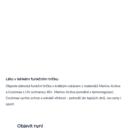
Léto v lehkém funkčním tričku
Objevte dámská funkční trička s krátkým rukávem z materiálů Merino Active
a Coolmax s UV ochranou 40+. Merino Active pomáhá s termoregulací,
Coolmax rychle schne a odvádí vlhkost – pohodlí do teplých dnů, na cesty i
sport.
Objevit nyní