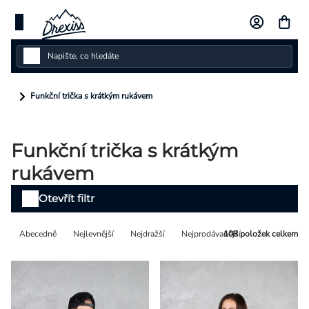
Přejít
na
obsah
Dámské
Funkční trička s krátkým rukávem
Dětské
Funkční trička s krátkým
Pánské
rukávem
Kolekce
Výpis
Otevřít filtr
produktů
Dárkové poukazy
Řazení
Abecedně
Nejlevnější
Nejdražší
Nejprodávanější
108
položek celkem
Vlastní design
produktů
Měna
(CZK)