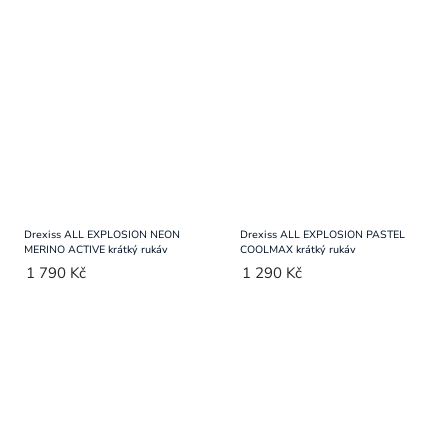
Drexiss ALL EXPLOSION NEON
Drexiss ALL EXPLOSION PASTEL
MERINO ACTIVE krátký rukáv
COOLMAX krátký rukáv
1 790 Kč
1 290 Kč