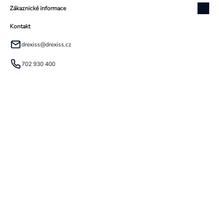
Zákaznické informace
Kontakt
drexiss
@
drexiss.cz
702 930 400