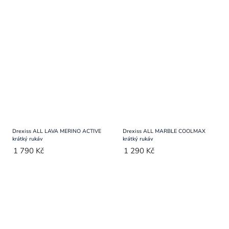
Drexiss ALL LAVA MERINO ACTIVE
Drexiss ALL MARBLE COOLMAX
krátký rukáv
krátký rukáv
1 790 Kč
1 290 Kč