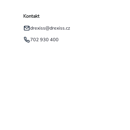
Kontakt
drexiss
@
drexiss.cz
702 930 400