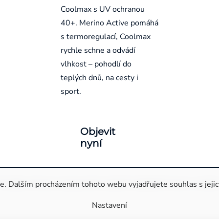
Coolmax s UV ochranou
40+. Merino Active pomáhá
s termoregulací, Coolmax
rychle schne a odvádí
vlhkost – pohodlí do
teplých dnů, na cesty i
sport.
Objevit
nyní
Pravidla ochrany a zpracování osobních údajů
Informace o cookie
. Dalším procházením tohoto webu vyjadřujete souhlas s jejic
Nastavení