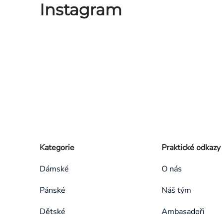
Instagram
Zápatí
Přeskočit
Kategorie
Praktické odkazy
kategorie
Dámské
O nás
Pánské
Náš tým
Dětské
Ambasadoři