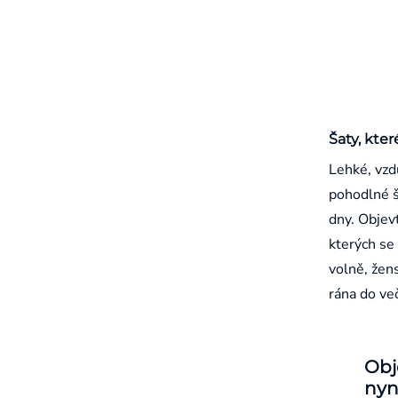
Šaty, kter
Lehké, vzd
pohodlné š
dny. Objevt
kterých se 
volně, žen
rána do ve
Obj
nyn