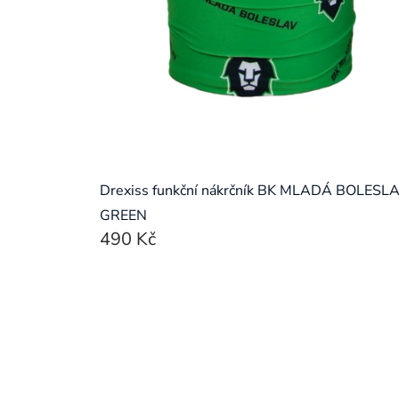
Drexiss funkční nákrčník BK MLADÁ BOLESLA
GREEN
490 Kč
Ovládací
prvky
výpisu