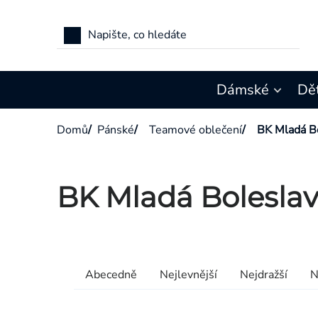
Přejít
na
obsah
Dámské
Dě
Domů
/
Pánské
/
Teamové oblečení
/
BK Mladá B
BK Mladá Bolesla
Výpis
produktů
Řazení
Abecedně
Nejlevnější
Nejdražší
N
produktů