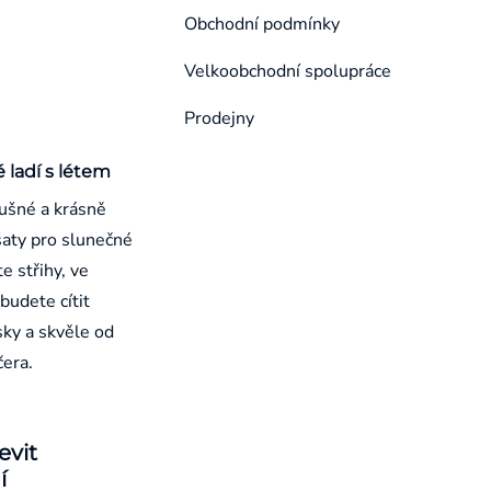
Obchodní podmínky
Velkoobchodní spolupráce
Prodejny
é ladí s létem
ušné a krásně
aty pro slunečné
e střihy, ve
budete cítit
sky a skvěle od
čera.
evit
í