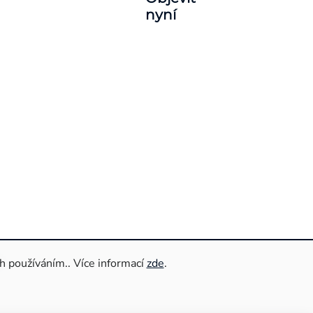
nyní
s
h používáním.. Více informací
zde
.