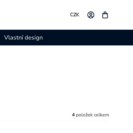
CZK
Vlastní design
4
položek celkem