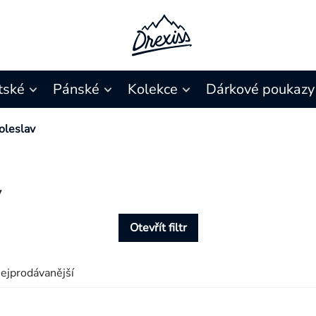
tské
Pánské
Kolekce
Dárkové poukazy
oleslav
v
Otevřít filtr
ejprodávanější