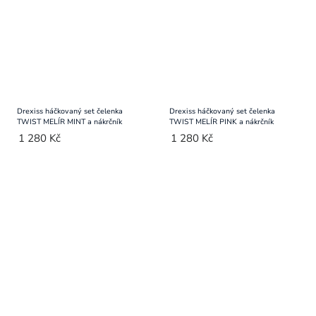
Drexiss háčkovaný set čelenka
Drexiss háčkovaný set čelenka
TWIST MELÍR MINT a nákrčník
TWIST MELÍR PINK a nákrčník
1 280 Kč
1 280 Kč