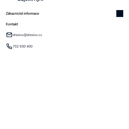
Zákaznické informace
Kontakt
drexiss
@
drexiss.cz
702 930 400