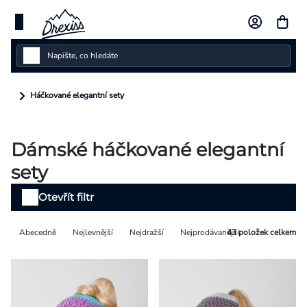
Přejít
na
obsah
Dámské
Háčkované elegantní sety
Dětské
Dámské háčkované elegantní
Pánské
sety
Kolekce
Výpis
Otevřít filtr
produktů
Dárkové poukazy
Řazení
Abecedně
Nejlevnější
Nejdražší
Nejprodávanější
43
položek celkem
Vlastní design
produktů
Měna
(CZK)