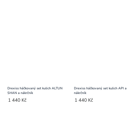
Drexiss háčkovaný set kulich ALTUN
Drexiss háčkovaný set kulich API a
SHAN a nákrčník
nákrčník
1 440 Kč
1 440 Kč