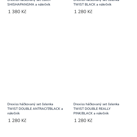
SHISHAPANGMA a nákrčník
TWIST BLACK a nákrčník
1 380 Kč
1 280 Kč
Drexiss háčkovaný set čelenka
Drexiss háčkovaný set čelenka
TWIST DOUBLE ANTRACIT/BLACK a
TWIST DOUBLE REALLY
nákrčník
PINK/BLACK a nákrčník
1 280 Kč
1 280 Kč