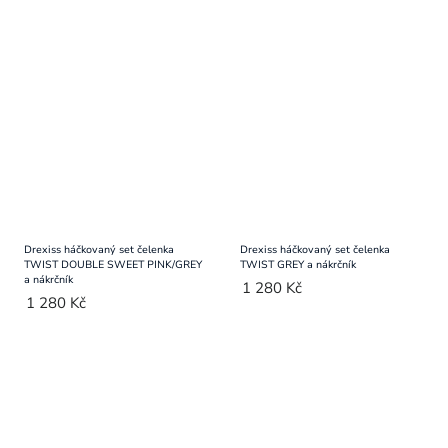
Drexiss háčkovaný set čelenka
Drexiss háčkovaný set čelenka
TWIST DOUBLE SWEET PINK/GREY
TWIST GREY a nákrčník
a nákrčník
1 280 Kč
1 280 Kč