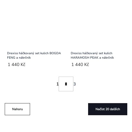
Drexiss háčkovaný set kulich BOGDA
Drexiss háčkovaný set kulich
FENG a nákrčník
HARAMOSH PEAK a nákrčník
1 440 Kč
1 440 Kč
Ovládací
Stránkování
1
3
prvky
výpisu
Nahoru
Načíst 20 dalších