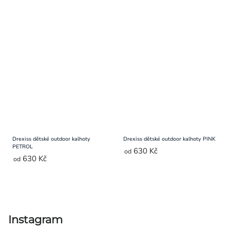
Drexiss dětské outdoor kalhoty
Drexiss dětské outdoor kalhoty PINK
PETROL
630 Kč
od
630 Kč
od
Ovládací
prvky
výpisu
Instagram