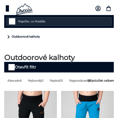
Přejít
na
obsah
Dámské
Outdoorové kalhoty
Dětské
Outdoorové kalhoty
Pánské
Výpis
Otevřít filtr
Kolekce
produktů
Řazení
Abecedně
Nejlevnější
Nejdražší
Nejprodávanější
16
položek celkem
Dárkové poukazy
produktů
Vlastní design
Měna
(CZK)