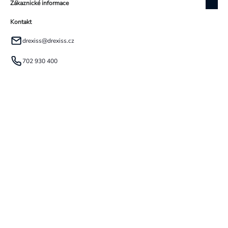
Zákaznické informace
Kontakt
drexiss
@
drexiss.cz
702 930 400