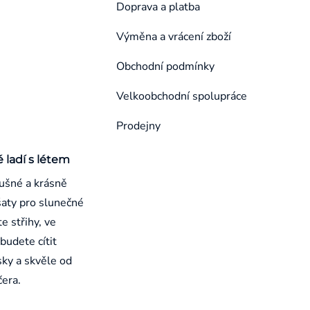
Doprava a platba
Výměna a vrácení zboží
Obchodní podmínky
Velkoobchodní spolupráce
Prodejny
é ladí s létem
ušné a krásně
aty pro slunečné
e střihy, ve
budete cítit
sky a skvěle od
čera.