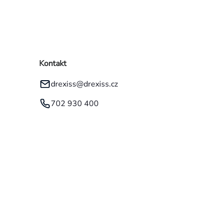
Kontakt
drexiss
@
drexiss.cz
702 930 400