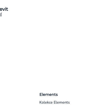
evit
í
Elements
Kolekce Elements