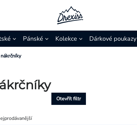
tské
Pánské
Kolekce
Dárkové poukazy
 nákrčníky
ákrčníky
Otevřít filtr
ejprodávanější