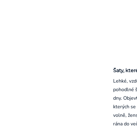
Šaty, kter
Lehké, vzd
pohodlné š
dny. Objevt
kterých se 
volně, žen
rána do ve