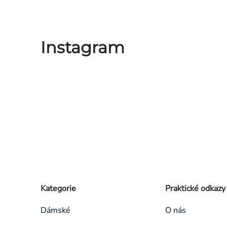
prvky
výpisu
Instagram
Zápatí
Přeskočit
Kategorie
Praktické odkazy
kategorie
Dámské
O nás