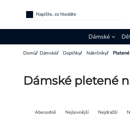
Přejít
na
obsah
Dámské
Dě
Domů
/
Dámské
/
Doplňky
/
Nákrčníky
/
Pletené
Dámské pletené n
Výpis
produktů
Řazení
Abecedně
Nejlevnější
Nejdražší
N
produktů