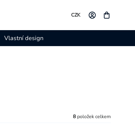
CZK
Vlastní design
8
položek celkem