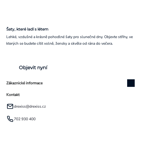
Šaty, které ladí s létem
Lehké, vzdušné a krásně pohodlné šaty pro slunečné dny. Objevte střihy, ve
kterých se budete cítit volně, žensky a skvěle od rána do večera.
Objevit nyní
Zákaznické informace
Kontakt
drexiss
@
drexiss.cz
702 930 400