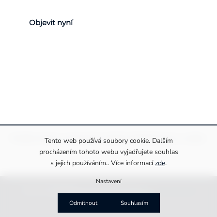
Objevit nyní
Pravidla ochrany a zpracování osobních údajů
Informace o cookies
Tento web používá soubory cookie. Dalším
procházením tohoto webu vyjadřujete souhlas
s jejich používáním.. Více informací
zde
.
Nastavení
Copyright 2026
Drexiss s.r.o.
. Všechna práva vyhrazena.
Upravit nastavení cookies
Vytvořila
MirandaMedia Group s.r.o.
Odmítnout
Souhlasím
na platformě
Shoptet Premium