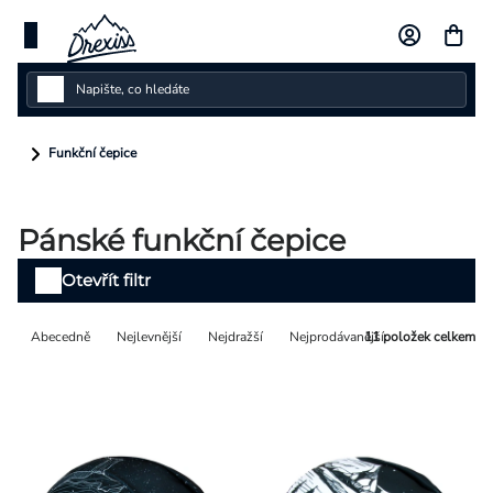
Přejít
na
obsah
Dámské
Funkční čepice
Dětské
Pánské funkční čepice
Pánské
Výpis
Otevřít filtr
Kolekce
produktů
Řazení
Abecedně
Nejlevnější
Nejdražší
Nejprodávanější
11
položek celkem
Dárkové poukazy
produktů
Vlastní design
Měna
(CZK)