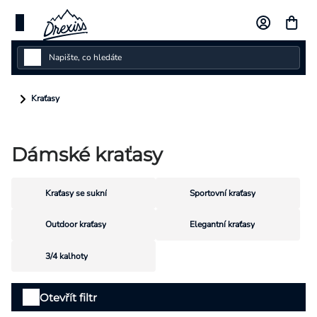
Přejít
na
obsah
Dámské
Kraťasy
Dětské
Dámské kraťasy
Pánské
Kolekce
Kraťasy se sukní
Sportovní kraťasy
Dárkové poukazy
Outdoor kraťasy
Elegantní kraťasy
Vlastní design
3/4 kalhoty
Výpis
Otevřít filtr
Měna
produktů
(CZK)