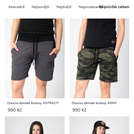
Řazení
Přihlášení
Abecedně
Nejlevnější
Nejdražší
Nejprodávanější
94
položek celkem
produktů
Drexiss dámské kraťasy ANTRACIT
Drexiss dámské kraťasy ARMY
990 Kč
990 Kč