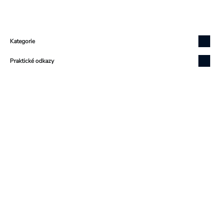
Zápatí
Přeskočit
Kategorie
kategorie
Přeskočit
Praktické odkazy
kategorie