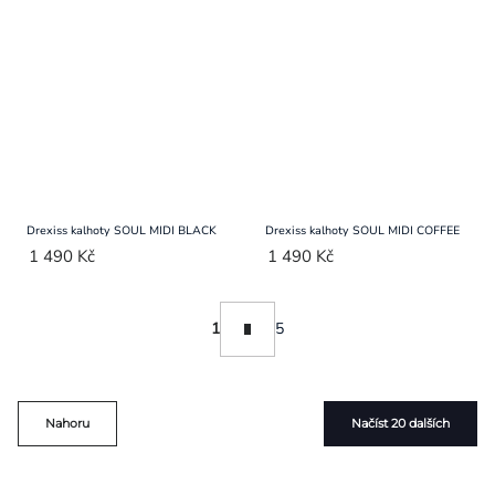
Drexiss kalhoty SOUL MIDI BLACK
Drexiss kalhoty SOUL MIDI COFFEE
1 490 Kč
1 490 Kč
Ovládací
Stránkování
1
5
prvky
výpisu
Nahoru
Načíst 20 dalších