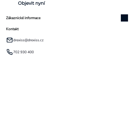
Objevit nyní
Zákaznické informace
Kontakt
drexiss
@
drexiss.cz
702 930 400