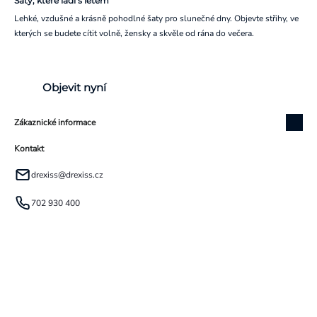
Šaty, které ladí s létem
Lehké, vzdušné a krásně pohodlné šaty pro slunečné dny. Objevte střihy, ve
kterých se budete cítit volně, žensky a skvěle od rána do večera.
Objevit nyní
Zákaznické informace
Kontakt
drexiss
@
drexiss.cz
702 930 400