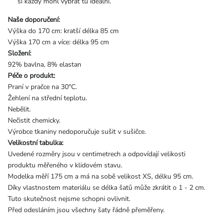
si každý mohl vybrat tu ideální.
Naše doporučení:
Výška do 170 cm: kratší délka 85 cm
Výška 170 cm a více: délka 95 cm
Složení:
92% bavlna, 8% elastan
Péče o produkt:
Praní v pračce na 30°C.
Žehlení na střední teplotu.
Nebělit.
Nečistit chemicky.
Výrobce tkaniny nedoporučuje sušit v sušičce.
Velikostní tabulka:
Uvedené rozměry jsou v centimetrech a odpovídají velikosti
produktu měřeného v klidovém stavu.
Modelka měří 175 cm a má na sobě velikost XS, délku 95 cm.
Díky vlastnostem materiálu se délka šatů může zkrátit o 1 - 2 cm.
Tuto skutečnost nejsme schopni ovlivnit.
Před odesláním jsou všechny šaty řádně přeměřeny.