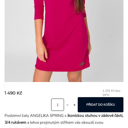
Přihlášení
1 231 Kč bez
1 490 Kč
DPH
Mě
ce
PŘIDAT DO KOŠÍKU
Podzimní šaty ANGELIKA SPRING s
ikonickou stuhou v zádové části,
3/4 rukávem
a lehce projmutým střihem vás okouzlí svou