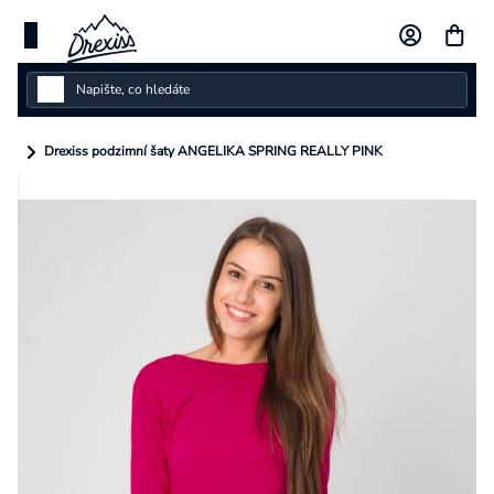
Přejít
na
obsah
Dámské
Drexiss podzimní šaty ANGELIKA SPRING REALLY PINK
Dětské
Pánské
Kolekce
Dárkové poukazy
Vlastní design
Měna
(CZK)