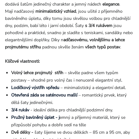
dodává šatům jedinečný charakter a jemný nádech
elegance
.
Mají nadčasový
minimalistický vzhled
, jsou ušité z příjemného
bavlněného úpletu, díky tomu jsou skvělou volbou pro chladnější
dny, podzim, babí léto i jarní období. Šaty
s 3/4 rukávem
jsou
pohodlné a praktické, snadno je sladíte s teniskami, sandálky nebo
elegantnějšími doplňky. Díky n
adčasovému, volnějšímu a lehce
projmutému střihu
padnou skvěle ženám
všech typů postav
.
Klíčové vlastnosti:
Volný lehce projmutý střih
– skvěle padne všem typům
postavy – vhodné pro volný čas i nenuceně elegantní styl.
Lodičkový výstřih vpředu
– minimalistický a elegantní detail.
Otevřená záda se saténovou mašlí
– romantický prvek, který
dělá šaty jedinečnými.
3/4 rukáv
- ideální délka pro chladnější podzimní dny.
Pružný bavlněný úplet - j
emný a příjemný materiál, který se
přizpůsobí pohybu a dobře sedí na těle
Dvě délky -
š
aty šijeme ve dvou délkách – 85 cm a 95 cm, aby