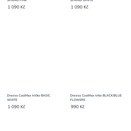
SPRING PINK
SPRING WHITE
1 090 Kč
1 090 Kč
Drexiss CoolMax tričko BASIC
Drexiss CoolMax triko BLACK/BLUE
WHITE
FLOWERS
1 090 Kč
990 Kč