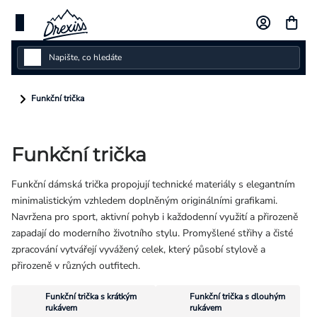
Přejít
na
obsah
Dámské
Funkční trička
Dětské
Funkční trička
Pánské
Funkční dámská trička propojují technické materiály s elegantním
Kolekce
minimalistickým vzhledem doplněným originálními grafikami.
Navržena pro sport, aktivní pohyb i každodenní využití a přirozeně
Dárkové poukazy
zapadají do moderního životního stylu. Promyšlené střihy a čisté
zpracování vytvářejí vyvážený celek, který působí stylově a
Vlastní design
přirozeně v různých outfitech.
Funkční trička s krátkým
Funkční trička s dlouhým
Měna
rukávem
rukávem
(CZK)