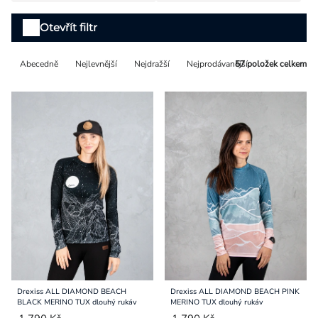
Přihlášení
Výpis
Otevřít filtr
produktů
Řazení
Abecedně
Nejlevnější
Nejdražší
Nejprodávanější
57
položek celkem
produktů
Drexiss ALL DIAMOND BEACH
Drexiss ALL DIAMOND BEACH PINK
BLACK MERINO TUX dlouhý rukáv
MERINO TUX dlouhý rukáv