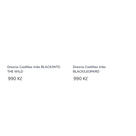
Drexiss CoolMax triko BLACK/INTO
Drexiss CoolMax triko
THE WILD
BLACK/LEOPARD
990 Kč
990 Kč