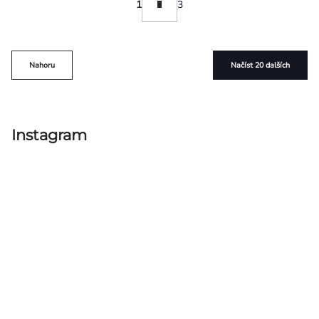
1
3
prvky
výpisu
Nahoru
Načíst 20 dalších
Instagram