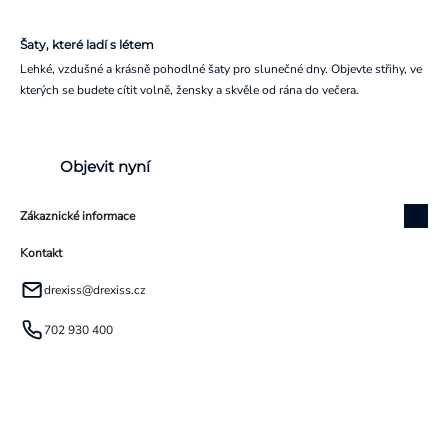
Šaty, které ladí s létem
Lehké, vzdušné a krásně pohodlné šaty pro slunečné dny. Objevte střihy, ve
kterých se budete cítit volně, žensky a skvěle od rána do večera.
Objevit nyní
Zákaznické informace
Kontakt
drexiss
@
drexiss.cz
702 930 400