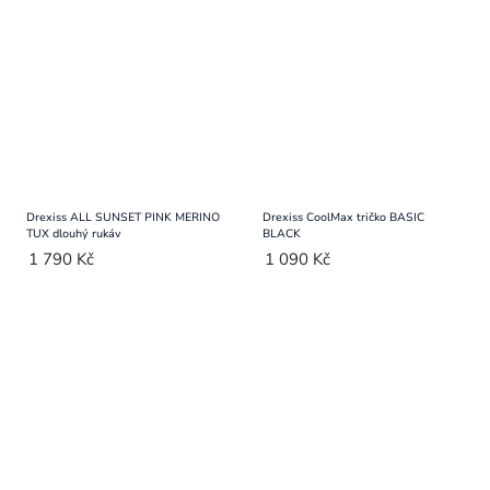
Drexiss ALL SUNSET PINK MERINO
Drexiss CoolMax tričko BASIC
TUX dlouhý rukáv
BLACK
1 790 Kč
1 090 Kč