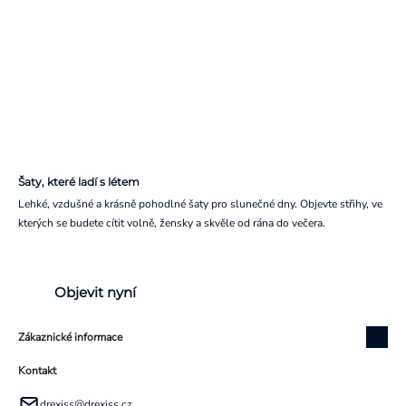
Šaty, které ladí s létem
Lehké, vzdušné a krásně pohodlné šaty pro slunečné dny. Objevte střihy, ve
kterých se budete cítit volně, žensky a skvěle od rána do večera.
Objevit nyní
Zákaznické informace
Kontakt
drexiss
@
drexiss.cz