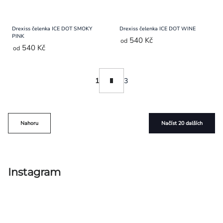
Drexiss čelenka ICE DOT SMOKY
Drexiss čelenka ICE DOT WINE
PINK
540 Kč
od
540 Kč
od
Ovládací
Stránkování
1
3
prvky
výpisu
Nahoru
Načíst 20 dalších
Instagram