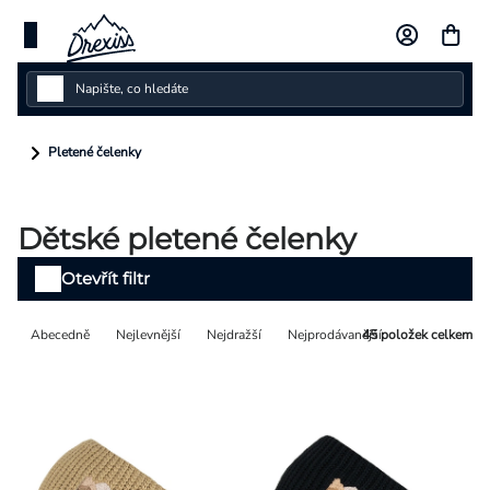
Přejít
na
obsah
Dámské
Pletené čelenky
Dětské
Dětské pletené čelenky
Pánské
Výpis
Otevřít filtr
Kolekce
produktů
Řazení
Abecedně
Nejlevnější
Nejdražší
Nejprodávanější
45
položek celkem
Dárkové poukazy
produktů
Vlastní design
Měna
(CZK)