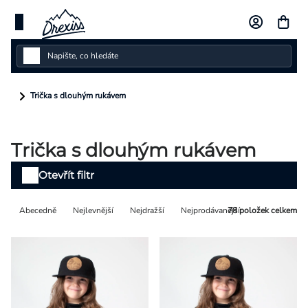
Přejít
na
obsah
Dámské
Trička s dlouhým rukávem
Dětské
Trička s dlouhým rukávem
Pánské
Výpis
Otevřít filtr
Kolekce
produktů
Řazení
Abecedně
Nejlevnější
Nejdražší
Nejprodávanější
78
položek celkem
Dárkové poukazy
produktů
Vlastní design
Měna
(CZK)