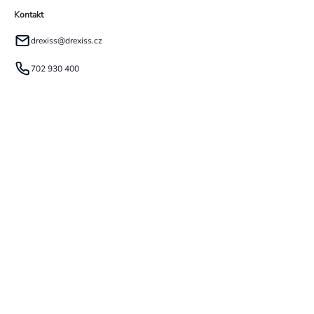
Kontakt
drexiss
@
drexiss.cz
702 930 400