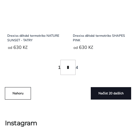
Drexiss dětské termotriko NATURE
Drexiss dětské termotriko SHAPES
SUNSET - TATRY
PINK
630 Kč
630 Kč
od
od
Ovládací
Stránkování
1
4
prvky
výpisu
Nahoru
Načíst 20 dalších
Instagram