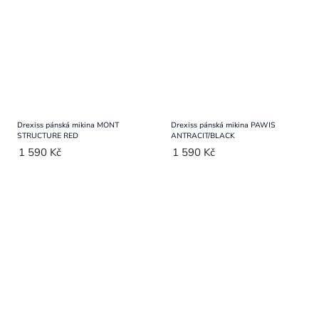
Drexiss pánská mikina MONT
Drexiss pánská mikina PAWIS
STRUCTURE RED
ANTRACIT/BLACK
1 590 Kč
1 590 Kč