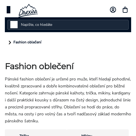
Přejít
na
obsah
Dámské
Fashion oblečení
Dětské
Fashion oblečení
Pánské
Pánské fashion oblečení je určené pro muže, kteří hledají pohodlné,
Kolekce
kvalitně zpracované a dobře kombinovatelné oblečení pro běžné
nošení. Kategorie zahrnuje pánské kalhoty, trička, mikiny, kardigany
Dárkové poukazy
i další praktické kousky s důrazem na čistý design, jednoduché linie
a precizně propracované střihy. Oblečení se hodí do práce, do
Vlastní design
města, na cesty i pro volný čas a tvoří nadčasový základ moderního
pánského šatníku.
Měna
(CZK)
Trička
Mikiny