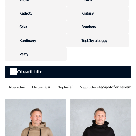
Přihlášení
Kalhoty
Kraťasy
Saka
Bombery
Kardigany
Tepláky a baggy
Vesty
Výpis
Otevřít filtr
produktů
Řazení
Abecedně
Nejlevnější
Nejdražší
Nejprodávanější
151
položek celkem
produktů