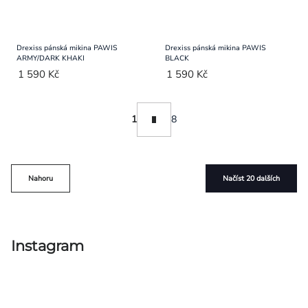
Drexiss pánská mikina PAWIS
Drexiss pánská mikina PAWIS
ARMY/DARK KHAKI
BLACK
1 590 Kč
1 590 Kč
Ovládací
Stránkování
1
8
prvky
výpisu
Nahoru
Načíst 20 dalších
Instagram