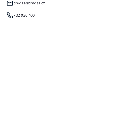
drexiss
@
drexiss.cz
702 930 400