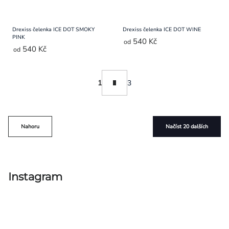
Drexiss čelenka ICE DOT SMOKY
Drexiss čelenka ICE DOT WINE
PINK
540 Kč
od
540 Kč
od
Ovládací
Stránkování
1
3
prvky
výpisu
Nahoru
Načíst 20 dalších
Instagram