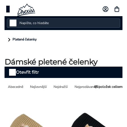
Přejít
na
obsah
Dámské
Pletené čelenky
Dětské
Dámské pletené čelenky
Pánské
Výpis
Otevřít filtr
Kolekce
produktů
Řazení
Abecedně
Nejlevnější
Nejdražší
Nejprodávanější
45
položek celkem
Dárkové poukazy
produktů
Vlastní design
Měna
(CZK)