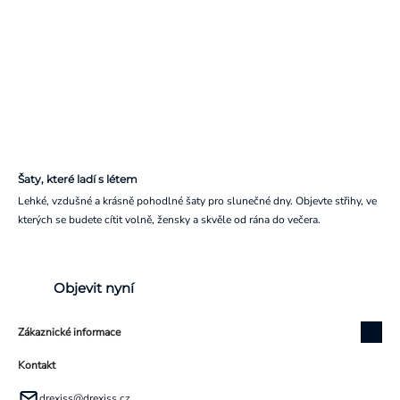
Šaty, které ladí s létem
Lehké, vzdušné a krásně pohodlné šaty pro slunečné dny. Objevte střihy, ve
kterých se budete cítit volně, žensky a skvěle od rána do večera.
Objevit nyní
Zákaznické informace
Kontakt
drexiss
@
drexiss.cz