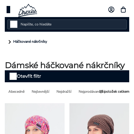
Přejít
na
obsah
Dámské
Háčkované nákrčníky
Dětské
Dámské háčkované nákrčníky
Pánské
Výpis
Otevřít filtr
Kolekce
produktů
Řazení
Abecedně
Nejlevnější
Nejdražší
Nejprodávanější
15
položek celkem
Dárkové poukazy
produktů
Vlastní design
Měna
(CZK)