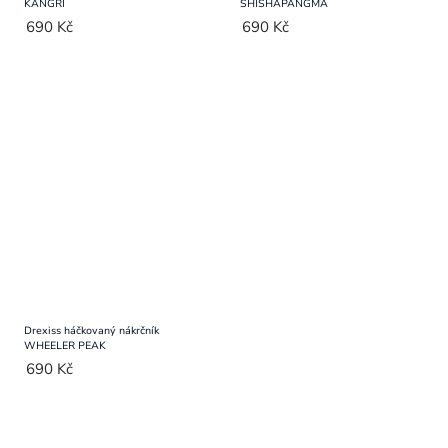
KANGRI
SHISHAPANGMA
690 Kč
690 Kč
Drexiss háčkovaný nákrčník
WHEELER PEAK
690 Kč
Ovládací
prvky