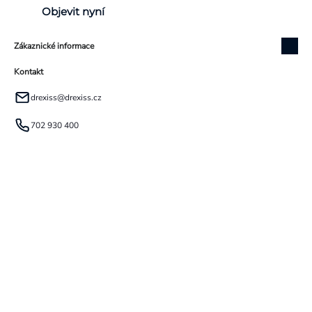
Objevit nyní
Zákaznické informace
Kontakt
drexiss
@
drexiss.cz
702 930 400