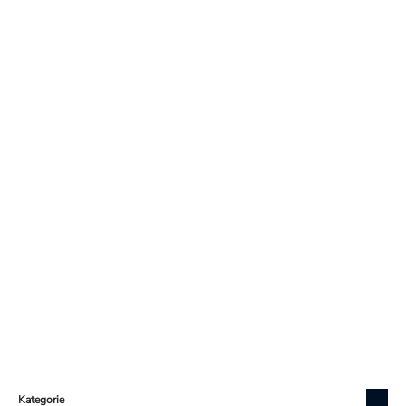
Zápatí
Kategorie