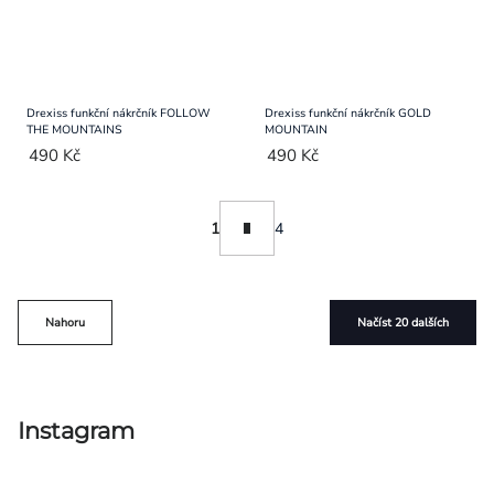
Drexiss funkční nákrčník FOLLOW
Drexiss funkční nákrčník GOLD
THE MOUNTAINS
MOUNTAIN
490 Kč
490 Kč
Ovládací
Stránkování
1
4
prvky
výpisu
Nahoru
Načíst 20 dalších
Instagram