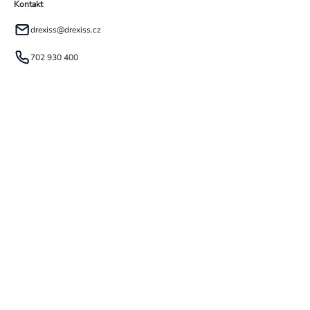
Kontakt
drexiss
@
drexiss.cz
702 930 400