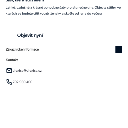
Šaty, které ladí s létem
Lehké, vzdušné a krásně pohodlné šaty pro slunečné dny. Objevte střihy, ve
kterých se budete cítit volně, žensky a skvěle od rána do večera.
Objevit nyní
Zákaznické informace
Kontakt
drexiss
@
drexiss.cz
702 930 400