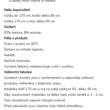
si každý mohl vybrat tu ideální.
Naše doporučení:
Výška do 170 cm: kratší délka 85 cm
Výška 170 cm a více: délka 95 cm
Složení:
92% bavlna, 8% elastan
Péče o produkt:
Praní v pračce na 30°C.
Žehlení na střední teplotu.
Nebělit.
Nečistit chemicky.
Výrobce tkaniny nedoporučuje sušit v sušičce.
Velikostní tabulka:
Uvedené rozměry jsou v centimetrech a odpovídají velikosti
produktu měřeného v klidovém stavu.
Modelka měří 175 cm a má na sobě velikost XS, délku 95 cm.
Díky vlastnostem materiálu se délka šatů může zkrátit o 1 - 2 cm.
Tuto skutečnost nejsme schopni ovlivnit.
Před odesláním jsou všechny šaty řádně přeměřeny.