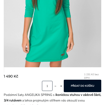
Přihlášení
1 231 Kč bez
1 490 Kč
DPH
Mě
ce
PŘIDAT DO KOŠÍKU
Podzimní šaty ANGELIKA SPRING s
ikonickou stuhou v zádové části,
3/4 rukávem
a lehce projmutým střihem vás okouzlí svou