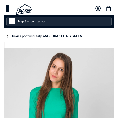
Přejít
na
obsah
Dámské
Drexiss podzimní šaty ANGELIKA SPRING GREEN
Dětské
Pánské
Kolekce
Dárkové poukazy
Vlastní design
Měna
(CZK)