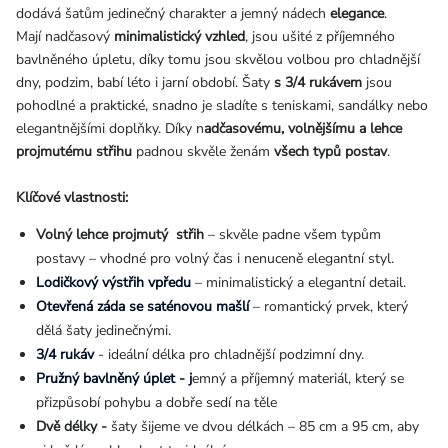
dodává šatům jedinečný charakter a jemný nádech
elegance
.
Mají nadčasový
minimalistický vzhled
, jsou ušité z příjemného
bavlněného úpletu, díky tomu jsou skvělou volbou pro chladnější
dny, podzim, babí léto i jarní období. Šaty
s 3/4 rukávem
jsou
pohodlné a praktické, snadno je sladíte s teniskami, sandálky nebo
elegantnějšími doplňky. Díky n
adčasovému, volnějšímu a lehce
projmutému střihu
padnou skvěle ženám
všech typů postav
.
Klíčové vlastnosti:
Volný lehce projmutý střih
– skvěle padne všem typům
postavy – vhodné pro volný čas i nenuceně elegantní styl.
Lodičkový výstřih vpředu
– minimalistický a elegantní detail.
Otevřená záda se saténovou mašlí
– romantický prvek, který
dělá šaty jedinečnými.
3/4 rukáv
- ideální délka pro chladnější podzimní dny.
Pružný bavlněný úplet - j
emný a příjemný materiál, který se
přizpůsobí pohybu a dobře sedí na těle
Dvě délky -
š
aty šijeme ve dvou délkách – 85 cm a 95 cm, aby