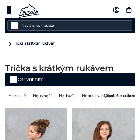
Přejít
na
obsah
Dámské
Trička s krátkým rukávem
Dětské
Trička s krátkým rukávem
Pánské
Výpis
Otevřít filtr
Kolekce
produktů
Řazení
Abecedně
Nejlevnější
Nejdražší
Nejprodávanější
10
položek celkem
Dárkové poukazy
produktů
Vlastní design
Měna
(CZK)