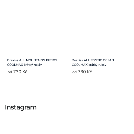
Drexiss ALL MOUNTAINS PETROL
Drexiss ALL MYSTIC OCEAN
COOLMAX krátký rukáv
COOLMAX krátký rukáv
730 Kč
730 Kč
od
od
Ovládací
prvky
výpisu
Instagram