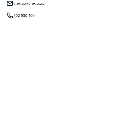
drexiss
@
drexiss.cz
702 930 400