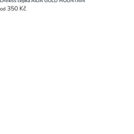
Drexiss čepka AIDA GOLD MOUNTAIN
350 Kč
od