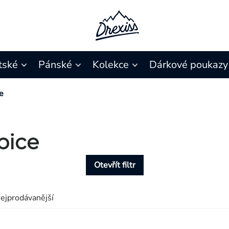
tské
Pánské
Kolekce
Dárkové poukazy
e
pice
Otevřít filtr
ejprodávanější