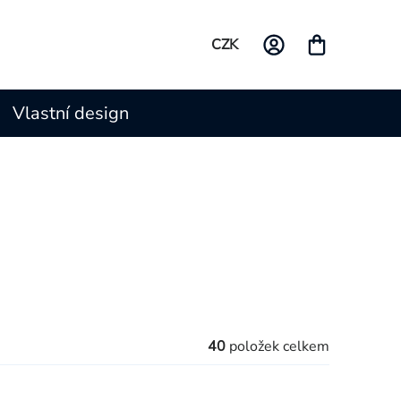
CZK
Vlastní design
40
položek celkem