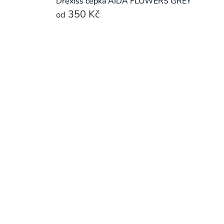
Drexiss čepka AIDA FLOWERS GREY
350 Kč
od