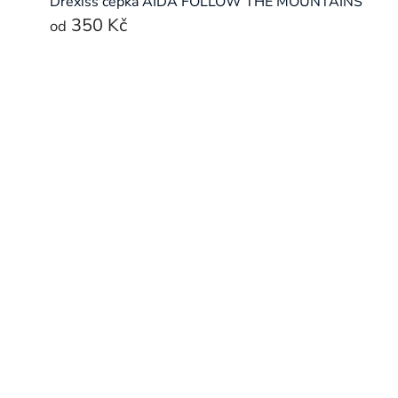
Drexiss čepka AIDA FOLLOW THE MOUNTAINS
350 Kč
od