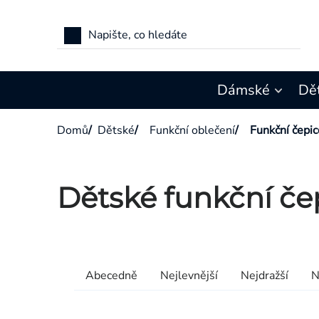
Přejít
na
obsah
Dámské
Dě
Domů
/
Dětské
/
Funkční oblečení
/
Funkční čepic
Dětské funkční če
Výpis
produktů
Řazení
Abecedně
Nejlevnější
Nejdražší
N
produktů