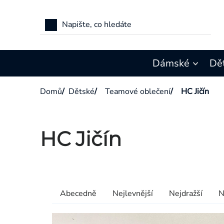
Přejít
na
obsah
Dámské
Dě
Domů
/
Dětské
/
Teamové oblečení
/
HC Jičín
HC Jičín
Výpis
produktů
Řazení
Abecedně
Nejlevnější
Nejdražší
N
produktů