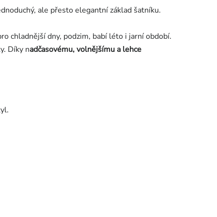
ednoduchý, ale přesto elegantní základ šatníku.
o chladnější dny, podzim, babí léto i jarní období.
y. Díky n
adčasovému, volnějšímu a lehce
yl.