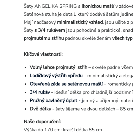
Šaty ANGELIKA SPRING s
ikonickou mašlí
v zádové
Saténová stuha je detail, který dodává šatům jedi
Mají nadčasový
minimalistický vzhled
, jsou ušité z
Šaty
s 3/4 rukávem
jsou pohodlné a praktické, snad
projmutému střihu
padnou skvěle ženám
všech typ
Klíčové vlastnosti:
Volný lehce projmutý střih
– skvěle padne všem 
Lodičkový výstřih vpředu
– minimalistický a elega
Otevřená záda se saténovou mašlí
– romantický p
3/4 rukáv
- ideální délka pro chladnější podzimní
Pružný bavlněný úplet - j
emný a příjemný materiá
Dvě délky -
š
aty šijeme ve dvou délkách – 85 cm 
Naše doporučení:
Výška do 170 cm: kratší délka 85 cm