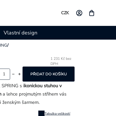
CZK
Vlastní design
ING
/
1 231 Kč bez
DPH
Měrná
cena:
PŘIDAT DO KOŠÍKU
A SPRING s
ikonickou stuhou v
m
a lehce projmutým střihem vás
 i ženským šarmem.
Tabulka velikostí