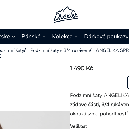
tské
Pánské
Kolekce
Dárkové poukazy
dzimní šaty
/
Podzimní šaty s 3/4 rukávem
/
ANGELIKA SPR
E
1 490 Kč
Podzimní šaty ANGELIK
zádové části, 3/4 rukáve
okouzlí svou pohodlností
Velikost