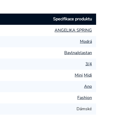
Specifikace produktu
ANGELIKA SPRING
Modrá
Bavlna/elastan
3/4
Mini
Midi
Ano
Fashion
Dámské