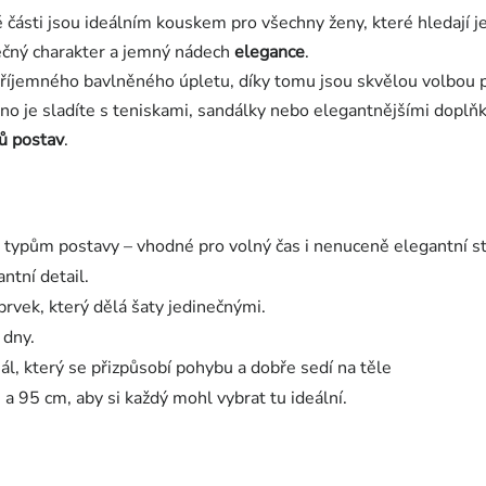
 části jsou ideálním kouskem pro všechny ženy, které hledají j
nečný charakter a jemný nádech
elegance
.
 příjemného bavlněného úpletu, díky tomu jsou skvělou volbou pr
no je sladíte s teniskami, sandálky nebo elegantnějšími doplňk
ů postav
.
typům postavy – vhodné pro volný čas i nenuceně elegantní st
ntní detail.
rvek, který dělá šaty jedinečnými.
 dny.
l, který se přizpůsobí pohybu a dobře sedí na těle
a 95 cm, aby si každý mohl vybrat tu ideální.