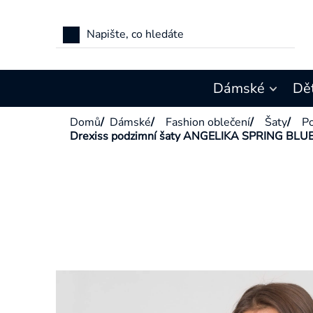
Přejít
na
obsah
Dámské
Dě
Domů
/
Dámské
/
Fashion oblečení
/
Šaty
/
Po
Drexiss podzimní šaty ANGELIKA SPRING BLU