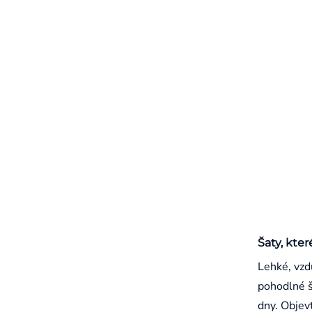
Šaty, kter
Lehké, vzd
pohodlné š
dny. Objevt