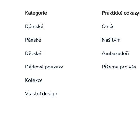
Zápatí
Přeskočit
Kategorie
Praktické odkazy
kategorie
Dámské
O nás
Pánské
Náš tým
Dětské
Ambasadoři
Dárkové poukazy
Píšeme pro vás
Kolekce
Vlastní design
Přeskočit
kategorie