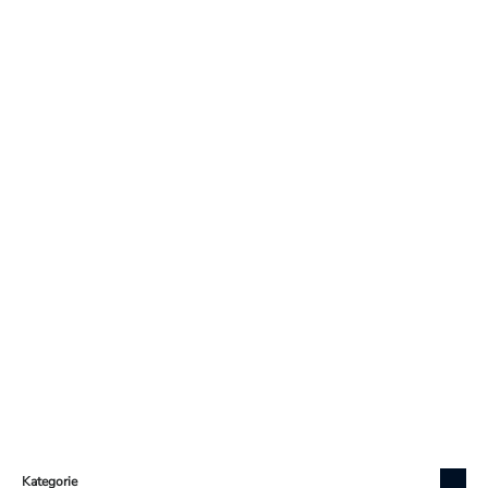
Zápatí
Kategorie