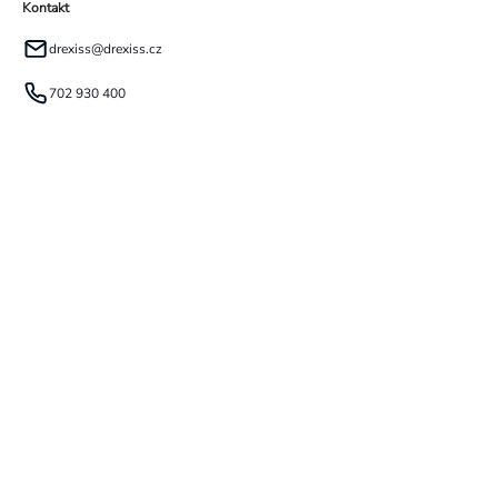
Kontakt
drexiss
@
drexiss.cz
702 930 400