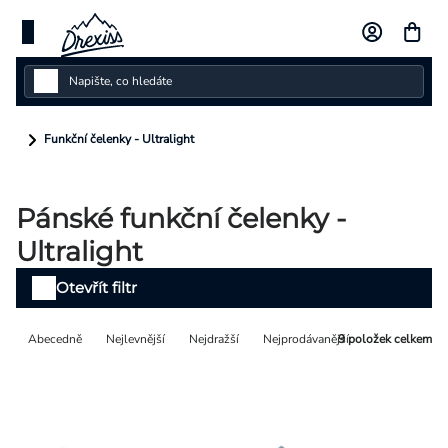
Přejít
na
obsah
Dámské
Funkční čelenky - Ultralight
Dětské
Pánské funkční čelenky -
Pánské
Ultralight
Kolekce
Výpis
Otevřít filtr
produktů
Dárkové poukazy
Řazení
Abecedně
Nejlevnější
Nejdražší
Nejprodávanější
9
položek celkem
Vlastní design
produktů
Měna
(CZK)