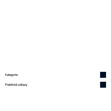
Zápatí
Přeskočit
Kategorie
kategorie
Přeskočit
Praktické odkazy
kategorie