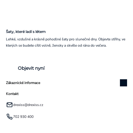
Šaty, které ladí s létem
Lehké, vzdušné a krásně pohodlné šaty pro slunečné dny. Objevte střihy, ve
kterých se budete cítit volně, žensky a skvěle od rána do večera.
Objevit nyní
Zákaznické informace
Kontakt
drexiss
@
drexiss.cz
702 930 400