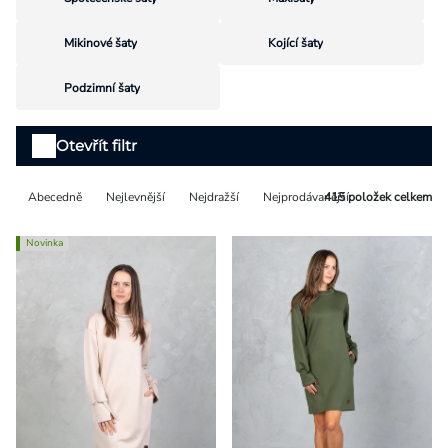
Přihlášení
Mikinové šaty
Kojící šaty
Podzimní šaty
Výpis
Otevřít filtr
produktů
Řazení
Abecedně
Nejlevnější
Nejdražší
Nejprodávanější
415
položek celkem
produktů
Novinka