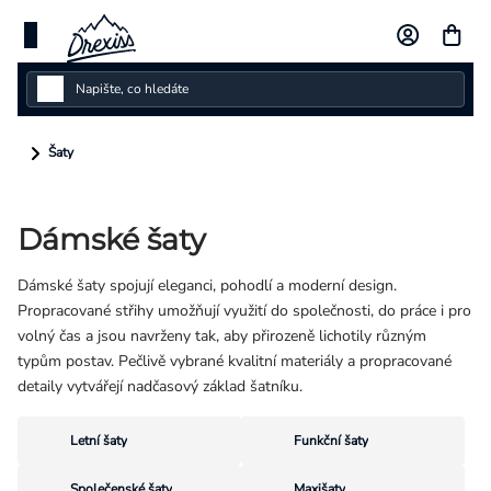
Přejít
na
obsah
Dámské
Šaty
Dětské
Dámské šaty
Pánské
Dámské šaty spojují eleganci, pohodlí a moderní design.
Kolekce
Propracované střihy umožňují využití do společnosti, do práce i pro
volný čas a jsou navrženy tak, aby přirozeně lichotily různým
Dárkové poukazy
typům postav. Pečlivě vybrané kvalitní materiály a propracované
detaily vytvářejí nadčasový základ šatníku.
Vlastní design
Letní šaty
Funkční šaty
Měna
(CZK)
Společenské šaty
Maxišaty