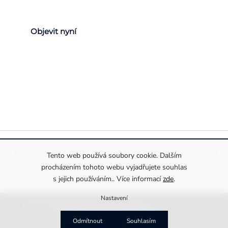
Objevit nyní
Pravidla ochrany a zpracování osobních údajů
Informace o cookies
Tento web používá soubory cookie. Dalším
procházením tohoto webu vyjadřujete souhlas
s jejich používáním.. Více informací
zde
.
Nastavení
Copyright 2026
Drexiss s.r.o.
. Všechna práva vyhrazena.
Upravit nastavení cookies
Vytvořila
MirandaMedia Group s.r.o.
Odmítnout
Souhlasím
na platformě
Shoptet Premium