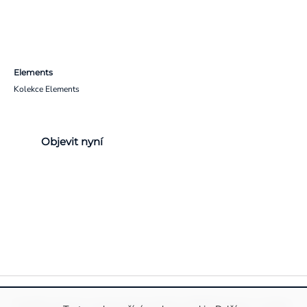
Elements
Kolekce Elements
Objevit nyní
Pravidla ochrany a zpracování osobních údajů
Informace o cookies