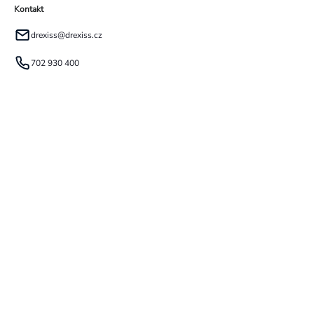
Kontakt
drexiss
@
drexiss.cz
702 930 400