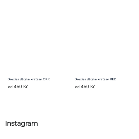
Drexiss dětské kraťasy OKR
Drexiss dětské kraťasy RED
460 Kč
460 Kč
od
od
Ovládací
prvky
výpisu
Instagram