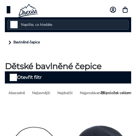
Přejít
na
obsah
Dámské
Bavlněné čepice
Dětské
Dětské bavlněné čepice
Pánské
Výpis
Otevřít filtr
Kolekce
produktů
Řazení
Abecedně
Nejlevnější
Nejdražší
Nejprodávanější
78
položek celkem
Dárkové poukazy
produktů
Vlastní design
Měna
(CZK)