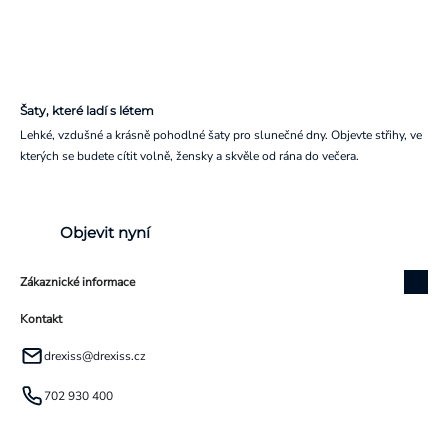
Šaty, které ladí s létem
Lehké, vzdušné a krásně pohodlné šaty pro slunečné dny. Objevte střihy, ve
kterých se budete cítit volně, žensky a skvěle od rána do večera.
Objevit nyní
Zákaznické informace
Kontakt
drexiss
@
drexiss.cz
702 930 400