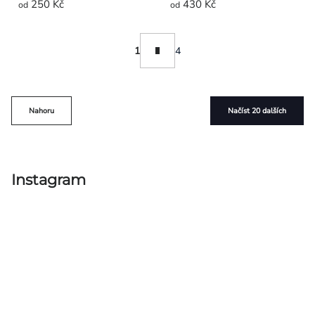
250 Kč
430 Kč
od
od
Ovládací
Stránkování
1
4
prvky
výpisu
Nahoru
Načíst 20 dalších
Instagram