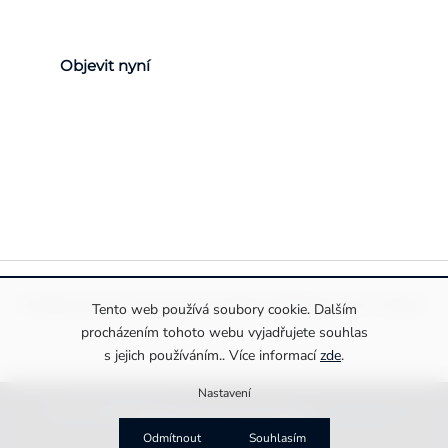
Objevit nyní
Pravidla ochrany a zpracování osobních údajů
Informace o cookies
Tento web používá soubory cookie. Dalším
procházením tohoto webu vyjadřujete souhlas
s jejich používáním.. Více informací
zde
.
Nastavení
Copyright 2026
Drexiss s.r.o.
. Všechna práva vyhrazena.
Upravit nastavení cookies
Vytvořila
MirandaMedia Group s.r.o.
Odmítnout
Souhlasím
na platformě
Shoptet Premium