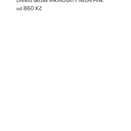
Drexiss dětské MIKINOŠATY NEON PINK
860 Kč
od