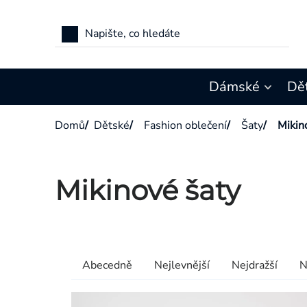
Přejít
na
obsah
Dámské
Dě
Domů
/
Dětské
/
Fashion oblečení
/
Šaty
/
Mikin
Mikinové šaty
Výpis
produktů
Řazení
Abecedně
Nejlevnější
Nejdražší
N
produktů