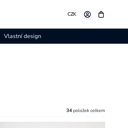
CZK
Vlastní design
34
položek celkem