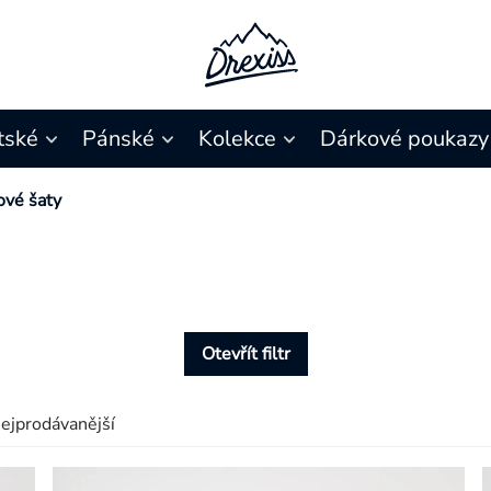
tské
Pánské
Kolekce
Dárkové poukazy
ové šaty
Otevřít filtr
ejprodávanější