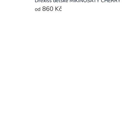
Drexiss dětské MIKINOŠATY CHERRY
860 Kč
od