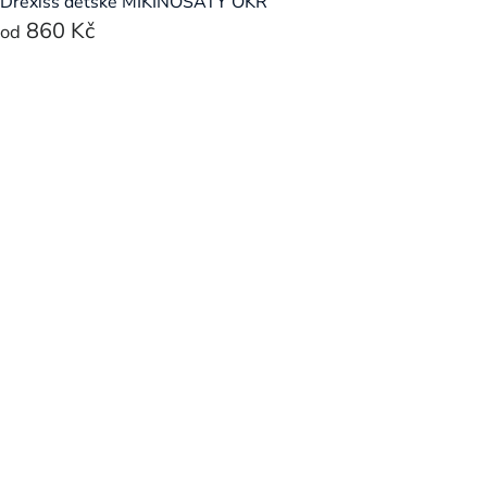
Drexiss dětské MIKINOŠATY OKR
860 Kč
od