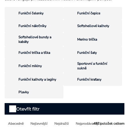
Přihlášení
Funkční čelenky
Funkční čepice
Funkční nákrčníky
Softshellové kalhoty
Softshellové bundy a
Merino trička
kabáty
Funkční trička a tílka
Funkční šaty
Sportovní a funkční
Funkční mikiny
sukně
Funkční kalhoty a legíny
Funkční kraťasy
Plavky
Výpis
Otevřít filtr
produktů
Řazení
Abecedně
Nejlevnější
Nejdražší
Nejprodávanější
497
položek celkem