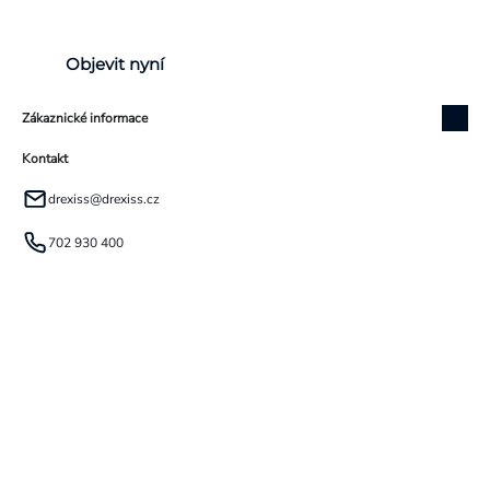
Objevit nyní
Zákaznické informace
Kontakt
drexiss
@
drexiss.cz
702 930 400