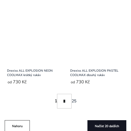
Drexiss ALL EXPLOSION NEON
Drexiss ALL EXPLOSION PASTEL
COOLMAX krátký rukáv
COOLMAX dlouhý rukáv
730 Kč
730 Kč
od
od
Ovládací
Stránkování
1
25
prvky
výpisu
Nahoru
Načíst 20 dalších