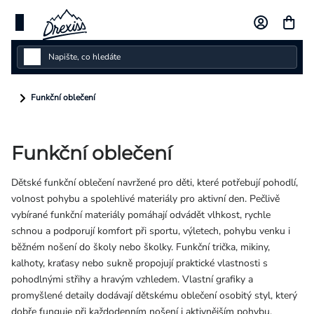
Přejít
na
obsah
Dámské
Funkční oblečení
Dětské
Funkční oblečení
Pánské
Dětské funkční oblečení navržené pro děti, které potřebují pohodlí,
Kolekce
volnost pohybu a spolehlivé materiály pro aktivní den. Pečlivě
vybírané funkční materiály pomáhají odvádět vlhkost, rychle
Dárkové poukazy
schnou a podporují komfort při sportu, výletech, pohybu venku i
běžném nošení do školy nebo školky. Funkční trička, mikiny,
Vlastní design
kalhoty, kraťasy nebo sukně propojují praktické vlastnosti s
pohodlnými střihy a hravým vzhledem. Vlastní grafiky a
promyšlené detaily dodávají dětskému oblečení osobitý styl, který
Měna
dobře funguje při každodenním nošení i aktivnějším pohybu.
(CZK)