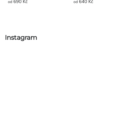
690 Kč
640 Kč
od
od
Ovládací
prvky
výpisu
Instagram