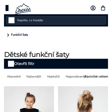
Přejít
na
obsah
Dámské
Funkční šaty
Dětské
Dětské funkční šaty
Pánské
Výpis
Otevřít filtr
Kolekce
produktů
Řazení
Abecedně
Nejlevnější
Nejdražší
Nejprodávanější
6
položek celkem
Dárkové poukazy
produktů
Vlastní design
Měna
(CZK)