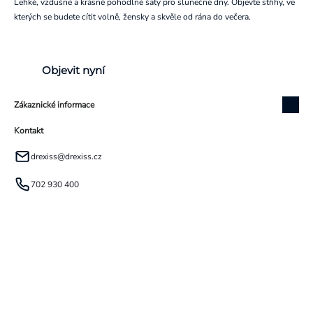
Lehké, vzdušné a krásně pohodlné šaty pro slunečné dny. Objevte střihy, ve
kterých se budete cítit volně, žensky a skvěle od rána do večera.
Objevit nyní
Zákaznické informace
Kontakt
drexiss
@
drexiss.cz
702 930 400