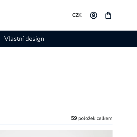
CZK
Vlastní design
59
položek celkem