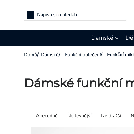
Přejít
na
obsah
Dámské
Dě
Domů
/
Dámské
/
Funkční oblečení
/
Funkční miki
Dámské funkční mi
Výpis
produktů
Řazení
Abecedně
Nejlevnější
Nejdražší
N
produktů