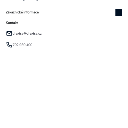
Zákaznické informace
Kontakt
drexiss
@
drexiss.cz
702 930 400