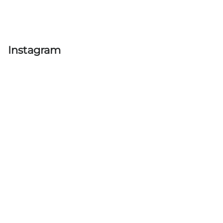
Ovládací
prvky
výpisu
Instagram