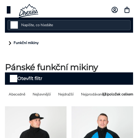
Přejít
na
obsah
Dámské
Funkční mikiny
Dětské
Pánské funkční mikiny
Pánské
Výpis
Otevřít filtr
Kolekce
produktů
Řazení
Abecedně
Nejlevnější
Nejdražší
Nejprodávanější
13
položek celkem
Dárkové poukazy
produktů
Vlastní design
Měna
(CZK)