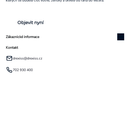
kterých se budete cítit volně, žensky a skvěle od rána do večera.
Objevit nyní
Zákaznické informace
Kontakt
drexiss
@
drexiss.cz
702 930 400