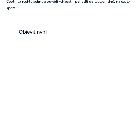
Coolmax rychle schne a odvádí vlhkost – pohodlí do teplých dnů, na cesty i
sport.
Objevit nyní