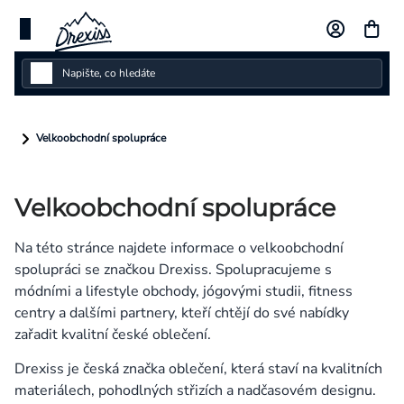
Přejít
na
obsah
Dámské
Velkoobchodní spolupráce
Dětské
Velkoobchodní spolupráce
Pánské
Kolekce
Na této stránce najdete informace o velkoobchodní
spolupráci se značkou Drexiss. Spolupracujeme s
Dárkové poukazy
módními a lifestyle obchody, jógovými studii, fitness
centry a dalšími partnery, kteří chtějí do své nabídky
Vlastní design
zařadit kvalitní české oblečení.
Drexiss je česká značka oblečení, která staví na kvalitních
Měna
materiálech, pohodlných střizích a nadčasovém designu.
(CZK)