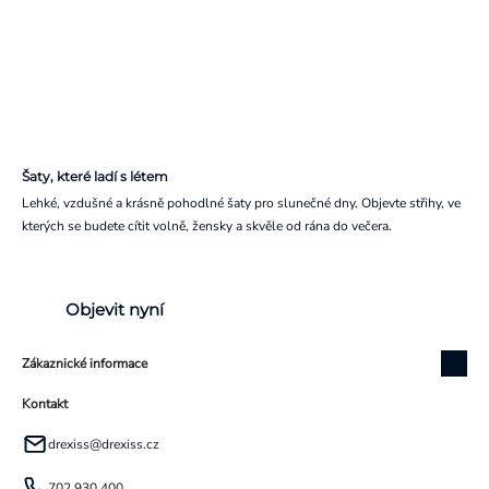
Šaty, které ladí s létem
Lehké, vzdušné a krásně pohodlné šaty pro slunečné dny. Objevte střihy, ve
kterých se budete cítit volně, žensky a skvěle od rána do večera.
Objevit nyní
Zákaznické informace
Kontakt
drexiss
@
drexiss.cz
702 930 400