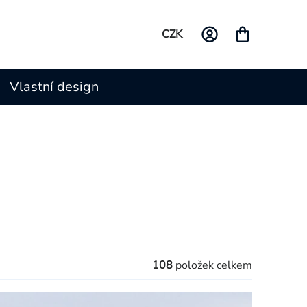
CZK
Vlastní design
108
položek celkem