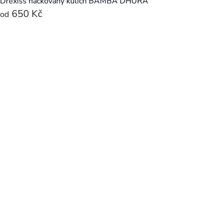
Drexiss háčkovaný kulich BAMBA DHURA
650 Kč
od