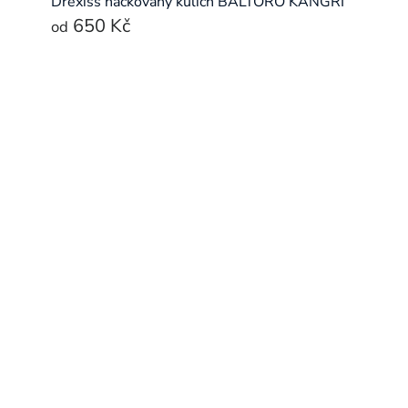
Drexiss háčkovaný kulich BALTORO KANGRI
650 Kč
od