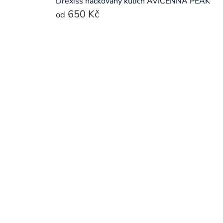
Drexiss háčkovaný kulich AVICENNA PEAK
650 Kč
od