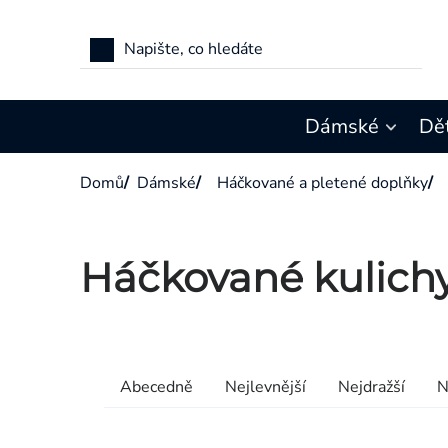
Přejít
na
obsah
Dámské
Dě
Domů
/
Dámské
/
Háčkované a pletené doplňky
/
Háčkované kulich
Výpis
produktů
Řazení
Abecedně
Nejlevnější
Nejdražší
N
produktů