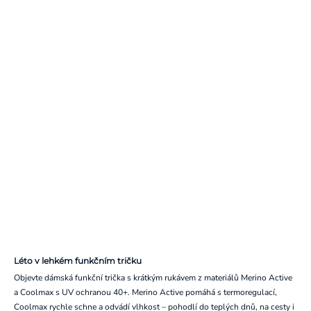
Léto v lehkém funkčním tričku
Objevte dámská funkční trička s krátkým rukávem z materiálů Merino Active
a Coolmax s UV ochranou 40+. Merino Active pomáhá s termoregulací,
Coolmax rychle schne a odvádí vlhkost – pohodlí do teplých dnů, na cesty i