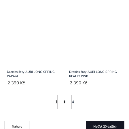
Drexiss šaty AURI LONG SPRING
Drexiss šaty AURI LONG SPRING
PAPAYA
REALLY PINK
2 390 Kč
2 390 Kč
Ovládací
Stránkování
1
4
prvky
výpisu
Nahoru
Načíst 20 dalších