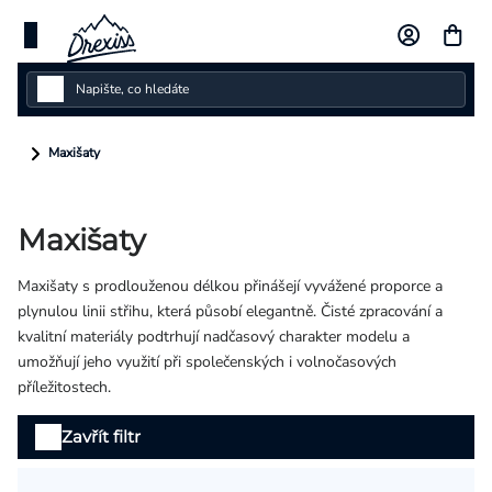
Přejít
na
obsah
Dámské
Maxišaty
Dětské
Maxišaty
Pánské
Maxišaty s prodlouženou délkou přinášejí vyvážené proporce a
Kolekce
plynulou linii střihu, která působí elegantně. Čisté zpracování a
kvalitní materiály podtrhují nadčasový charakter modelu a
Dárkové poukazy
umožňují jeho využití při společenských i volnočasových
příležitostech.
Vlastní design
Výpis
Zavřít filtr
produktů
Měna
(CZK)