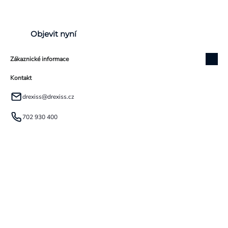
Objevit nyní
Zákaznické informace
Kontakt
drexiss
@
drexiss.cz
702 930 400