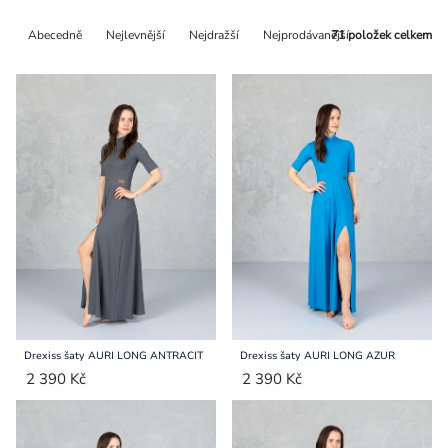
Řazení
Abecedně
Nejlevnější
Nejdražší
Nejprodávanější
71
položek celkem
produktů
Drexiss šaty AURI LONG ANTRACIT
Drexiss šaty AURI LONG AZUR
2 390 Kč
2 390 Kč