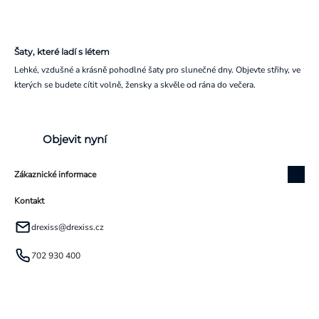
Šaty, které ladí s létem
Lehké, vzdušné a krásně pohodlné šaty pro slunečné dny. Objevte střihy, ve
kterých se budete cítit volně, žensky a skvěle od rána do večera.
Objevit nyní
Zákaznické informace
Kontakt
drexiss
@
drexiss.cz
702 930 400