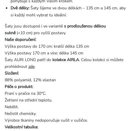
pohybuje s každým Vaším krokem.
Dvě délky:
Šaty šijeme ve dvou délkách – 135 cm a 145 cm, aby
si každý mohl vybrat tu ideální.
Šaty jsou dostupné i ve variantě
s prodlouženou délkou
sukně
(+10 cm) pro vyšší postavy.
Naše doporučení:
Výška postavy do 170 cm: kratší délka 135 cm
Výška postavy 170 cm a více: délka 145 cm
Šaty AURI LONG patří do
kolekce AIRLA
. Celou kolekci si můžete
prohlédnout
zde
.
Složení:
88% polyamid, 12% elastan
Péče o produkt:
Praní v pračce na 30°C.
Žehlení na střední teplotu.
Nebělit.
Nečistit chemicky.
Výrobce tkaniny nedoporučuje sušit v sušičce.
Velikostní tabulka: