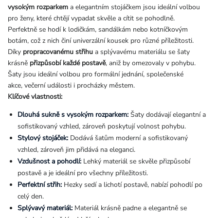
vysokým rozparkem
a elegantním stojáčkem jsou ideální volbou
pro ženy, které chtějí vypadat skvěle a cítit se pohodlně.
Perfektně se hodí k lodičkám, sandálkám nebo kotníčkovým
botám, což z nich činí univerzální kousek pro různé příležitosti.
Díky
propracovanému střihu
a splývavému materiálu se šaty
krásně
přizpůsobí každé postavě
, aniž by omezovaly v pohybu.
Šaty jsou ideální volbou pro formální jednání, společenské
akce, večerní události i procházky městem.
Klíčové vlastnosti:
Dlouhá sukně s vysokým rozparkem:
Šaty dodávají elegantní a
sofistikovaný vzhled, zároveň poskytují volnost pohybu.
Stylový stojáček:
Dodává šatům moderní a sofistikovaný
vzhled, zároveň jim přidává na eleganci.
Vzdušnost a pohodlí:
Lehký materiál se skvěle přizpůsobí
postavě a je ideální pro všechny příležitosti.
Perfektní střih:
Hezky sedí a lichotí postavě, nabízí pohodlí po
celý den.
Splývavý materiál:
Materiál krásně padne a elegantně se