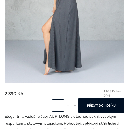
Přihlášení
1 975 Kč bez
2 390 Kč
DPH
Mě
ce
PŘIDAT DO KOŠÍKU
Elegantní a vzdušné šaty AURI LONG s dlouhou sukní, vysokým
rozparkem a stylovým stojáčkem. Pohodlný, splývavý střih lichotí