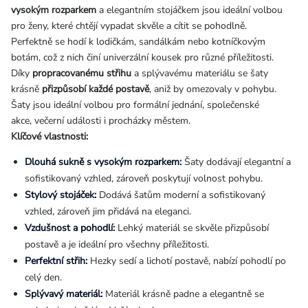
vysokým rozparkem
a elegantním stojáčkem jsou ideální volbou
pro ženy, které chtějí vypadat skvěle a cítit se pohodlně.
Perfektně se hodí k lodičkám, sandálkám nebo kotníčkovým
botám, což z nich činí univerzální kousek pro různé příležitosti.
Díky
propracovanému střihu
a splývavému materiálu se šaty
krásně
přizpůsobí každé postavě
, aniž by omezovaly v pohybu.
Šaty jsou ideální volbou pro formální jednání, společenské
akce, večerní události i procházky městem.
Klíčové vlastnosti:
Dlouhá sukně s vysokým rozparkem:
Šaty dodávají elegantní a
sofistikovaný vzhled, zároveň poskytují volnost pohybu.
Stylový stojáček:
Dodává šatům moderní a sofistikovaný
vzhled, zároveň jim přidává na eleganci.
Vzdušnost a pohodlí:
Lehký materiál se skvěle přizpůsobí
postavě a je ideální pro všechny příležitosti.
Perfektní střih:
Hezky sedí a lichotí postavě, nabízí pohodlí po
celý den.
Splývavý materiál:
Materiál krásně padne a elegantně se