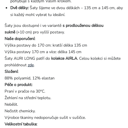
pohybuje s každým Vaším krokem.
Dvě délky:
Šaty šijeme ve dvou délkách – 135 cm a 145 cm, aby
si každý mohl vybrat tu ideální.
Šaty jsou dostupné i ve variantě
s prodlouženou délkou
sukně
(+10 cm) pro vyšší postavy.
Naše doporučení:
Výška postavy do 170 cm: kratší délka 135 cm
Výška postavy 170 cm a více: délka 145 cm
Šaty AURI LONG patří do
kolekce AIRLA
. Celou kolekci si můžete
prohlédnout
zde
.
Složení:
88% polyamid, 12% elastan
Péče o produkt:
Praní v pračce na 30°C.
Žehlení na střední teplotu.
Nebělit.
Nečistit chemicky.
Výrobce tkaniny nedoporučuje sušit v sušičce.
Velikostní tabulka: