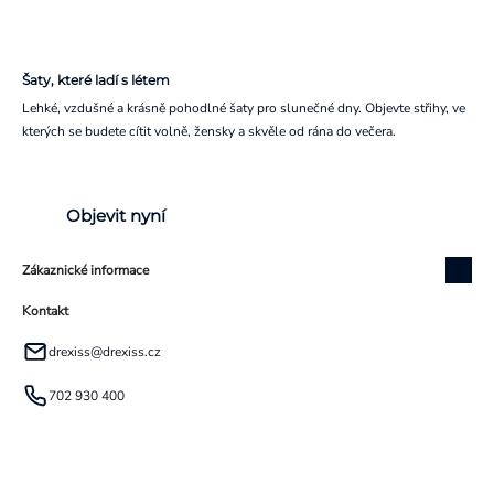
Šaty, které ladí s létem
Lehké, vzdušné a krásně pohodlné šaty pro slunečné dny. Objevte střihy, ve
kterých se budete cítit volně, žensky a skvěle od rána do večera.
Objevit nyní
Zákaznické informace
Kontakt
drexiss
@
drexiss.cz
702 930 400