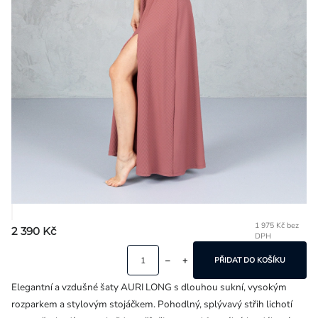
Přihlášení
1 975 Kč bez
2 390 Kč
DPH
Mě
ce
PŘIDAT DO KOŠÍKU
Elegantní a vzdušné šaty AURI LONG s dlouhou sukní, vysokým
rozparkem a stylovým stojáčkem. Pohodlný, splývavý střih lichotí