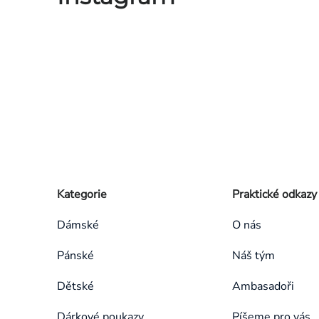
Zápatí
Přeskočit
Kategorie
Praktické odkazy
kategorie
Dámské
O nás
Pánské
Náš tým
Dětské
Ambasadoři
Dárkové poukazy
Píšeme pro vás