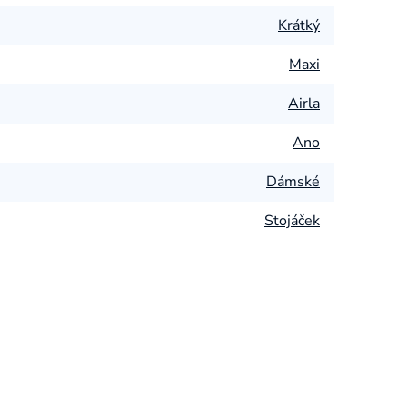
Krátký
Maxi
Airla
Ano
Dámské
Stojáček