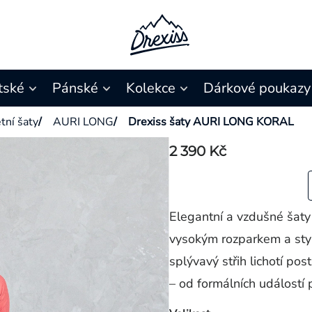
tské
Pánské
Kolekce
Dárkové poukazy
tní šaty
/
AURI LONG
/
Drexiss šaty AURI LONG KORAL
2 390 Kč
Elegantní a vzdušné šat
vysokým rozparkem a sty
splývavý střih lichotí pos
– od formálních událostí