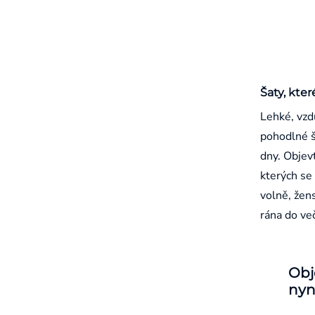
Šaty, kter
Lehké, vzd
pohodlné š
dny. Objevt
kterých se 
volně, žen
rána do ve
Obj
nyn