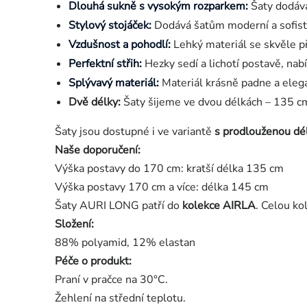
Dlouhá sukně s vysokým rozparkem:
Šaty dodáva
Stylový stojáček:
Dodává šatům moderní a sofisti
Vzdušnost a pohodlí:
Lehký materiál se skvěle při
Perfektní střih:
Hezky sedí a lichotí postavě, nabí
Splývavý materiál:
Materiál krásně padne a eleg
Dvě délky:
Šaty šijeme ve dvou délkách – 135 cm
Šaty jsou dostupné i ve variantě
s prodlouženou dé
Naše doporučení:
Výška postavy do 170 cm: kratší délka 135 cm
Výška postavy 170 cm a více: délka 145 cm
Šaty AURI LONG patří do
kolekce AIRLA
. Celou ko
Složení:
88% polyamid, 12% elastan
Péče o produkt:
Praní v pračce na 30°C.
Žehlení na střední teplotu.