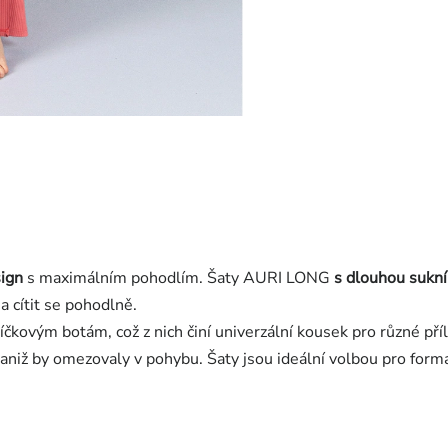
ign
s maximálním pohodlím. Šaty AURI LONG
s dlouhou sukn
a cítit se pohodlně.
kovým botám, což z nich činí univerzální kousek pro různé příl
 aniž by omezovaly v pohybu. Šaty jsou ideální volbou pro formá