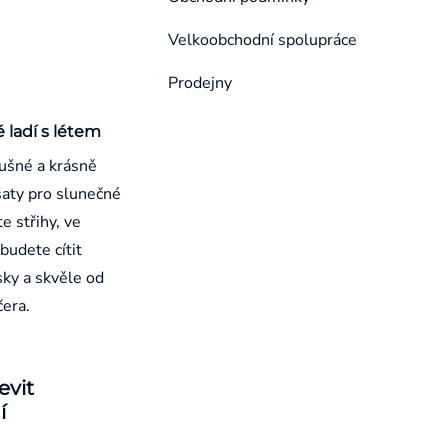
Velkoobchodní spolupráce
Prodejny
é ladí s létem
ušné a krásně
aty pro slunečné
e střihy, ve
budete cítit
sky a skvěle od
čera.
evit
í