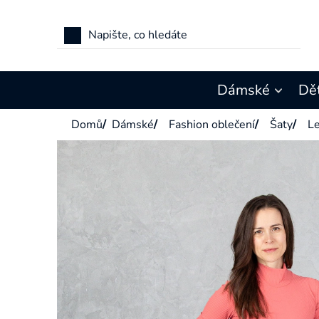
Přejít
na
obsah
Dámské
Dě
Domů
/
Dámské
/
Fashion oblečení
/
Šaty
/
Le