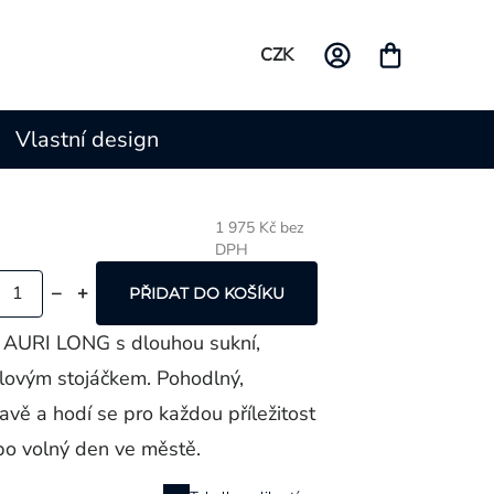
CZK
Vlastní design
1 975 Kč bez
DPH
Měrná
cena:
PŘIDAT DO KOŠÍKU
y AURI LONG s dlouhou sukní,
lovým stojáčkem. Pohodlný,
tavě a hodí se pro každou příležitost
 po volný den ve městě.