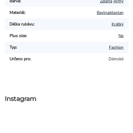
Barva
:
Zelená
Army
Materiál
:
Bavlna/elastan
Délka rukávu
:
Krátký
Plus size
:
Ne
Typ
:
Fashion
Určeno pro
:
Dámské
Instagram