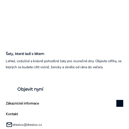
Šaty, které ladí s létem
Lehké, vzdušné a krásně pohodlné šaty pro slunečné dny. Objevte střihy, ve
kterých se budete cítit volně, žensky a skvěle od rána do večera.
Objevit nyní
Zákaznické informace
Kontakt
drexiss
@
drexiss.cz