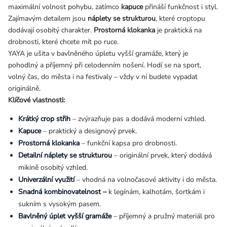
maximální volnost pohybu, zatímco
kapuce
přináší funkčnost i styl.
Zajímavým detailem jsou
náplety se strukturou
, které croptopu
dodávají osobitý charakter.
Prostorná klokanka
je praktická na
drobnosti, které chcete mít po ruce.
YAYA je ušita v bavlněného úpletu vyšší gramáže, který je
pohodlný a příjemný při celodenním nošení. Hodí se na sport,
volný čas, do města i na festivaly – vždy v ní budete vypadat
originálně.
Klíčové vlastnosti:
Krátký crop střih
– zvýrazňuje pas a dodává moderní vzhled.
Kapuce
– praktický a designový prvek.
Prostorná klokanka
– funkční kapsa pro drobnosti.
Detailní náplety se strukturou
– originální prvek, který dodává
mikině osobitý vzhled.
Univerzální využití
– vhodná na volnočasové aktivity i do města.
Snadná kombinovatelnost –
k legínám, kalhotám, šortkám i
sukním s vysokým pasem.
Bavlněný úplet vyšší gramáže
– příjemný a pružný materiál pro