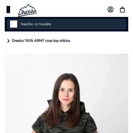
Přejít
na
obsah
Dámské
Drexiss YAYA ARMY crop top mikina
Dětské
Pánské
Kolekce
Dárkové poukazy
Vlastní design
Měna
(CZK)