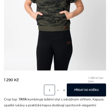
Přihlášení
1 066 Kč bez
1 290 Kč
DPH
Mě
ce
PŘIDAT DO KOŠÍKU
Crop top
YAYA
kombinuje ležérní styl s odvážným střihem. Kapuce,
spadlé rukávy a praktická kapsa dodávají sportovně-elegantní