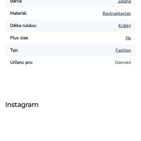
Barva
:
Zelená
Materiál
:
Bavlna/elastan
Délka rukávu
:
Krátký
Plus size
:
Ne
Typ
:
Fashion
Určeno pro
:
Dámské
Instagram