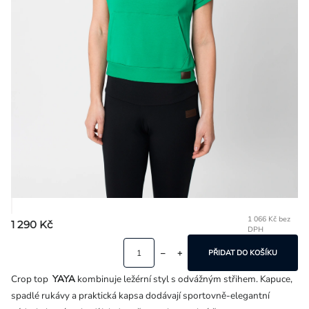
Přihlášení
1 066 Kč bez
1 290 Kč
DPH
Mě
ce
PŘIDAT DO KOŠÍKU
Crop top
YAYA
kombinuje ležérní styl s odvážným střihem. Kapuce,
spadlé rukávy a praktická kapsa dodávají sportovně-elegantní