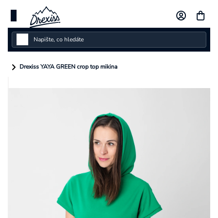
Přejít
na
obsah
Dámské
Drexiss YAYA GREEN crop top mikina
Dětské
Pánské
Kolekce
Dárkové poukazy
Vlastní design
Měna
(CZK)