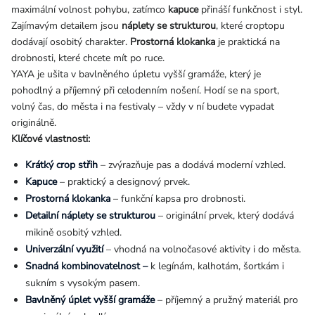
maximální volnost pohybu, zatímco
kapuce
přináší funkčnost i styl.
Zajímavým detailem jsou
náplety se strukturou
, které croptopu
dodávají osobitý charakter.
Prostorná klokanka
je praktická na
drobnosti, které chcete mít po ruce.
YAYA je ušita v bavlněného úpletu vyšší gramáže, který je
pohodlný a příjemný při celodenním nošení. Hodí se na sport,
volný čas, do města i na festivaly – vždy v ní budete vypadat
originálně.
Klíčové vlastnosti:
Krátký crop střih
– zvýrazňuje pas a dodává moderní vzhled.
Kapuce
– praktický a designový prvek.
Prostorná klokanka
– funkční kapsa pro drobnosti.
Detailní náplety se strukturou
– originální prvek, který dodává
mikině osobitý vzhled.
Univerzální využití
– vhodná na volnočasové aktivity i do města.
Snadná kombinovatelnost –
k legínám, kalhotám, šortkám i
sukním s vysokým pasem.
Bavlněný úplet vyšší gramáže
– příjemný a pružný materiál pro