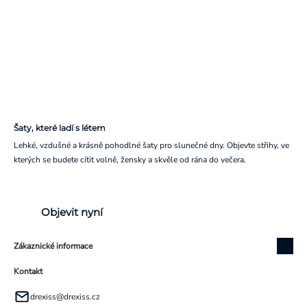
Šaty, které ladí s létem
Lehké, vzdušné a krásně pohodlné šaty pro slunečné dny. Objevte střihy, ve
kterých se budete cítit volně, žensky a skvěle od rána do večera.
Objevit nyní
Zákaznické informace
Kontakt
drexiss
@
drexiss.cz