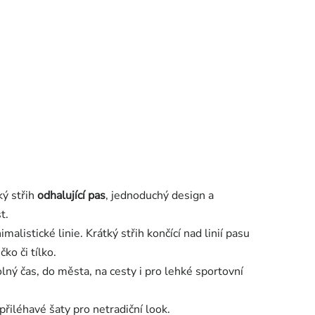
ký střih
odhalující pas
, jednoduchý design a
t.
listické linie. Krátký střih končící nad linií pasu
ko či tílko.
lný čas, do města, na cesty i pro lehké sportovní
řiléhavé šaty pro netradiční look.