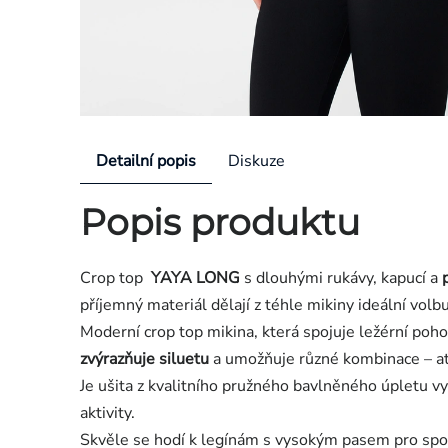
Detailní popis
Diskuze
Popis produktu
Crop top
YAYA LONG
s dlouhými rukávy, kapucí a
příjemný materiál dělají z téhle mikiny ideální volb
Moderní crop top mikina, která spojuje ležérní pohod
zvýrazňuje siluetu
a umožňuje různé kombinace – ať u
Je ušita z kvalitního pružného bavlněného úpletu vy
aktivity.
Skvěle se hodí k legínám s vysokým pasem pro sport