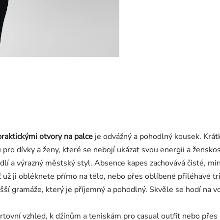
praktickými otvory na palce
je odvážný a pohodlný kousek. Krát
u pro dívky a ženy, které se nebojí ukázat svou energii a ženskos
lí a výrazný městský styl. Absence kapes zachovává čisté, minima
ž ji obléknete přímo na tělo, nebo přes oblíbené přiléhavé trič
šší gramáže, který je příjemný a pohodlný. Skvěle se hodí na vo
ovní vzhled, k džínům a teniskám pro casual outfit nebo přes p