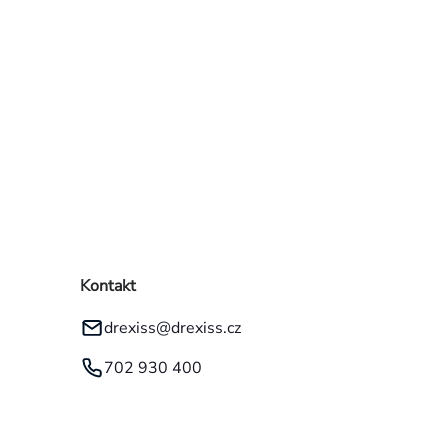
Kontakt
drexiss
@
drexiss.cz
702 930 400