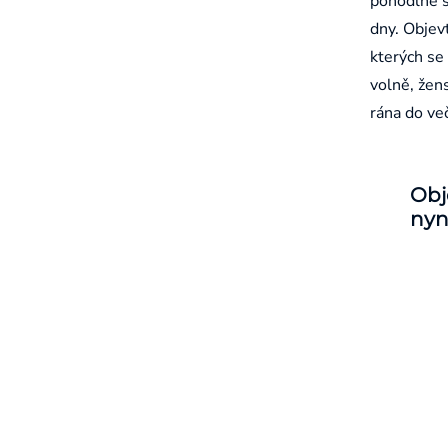
pohodlné š
dny. Objevt
kterých se 
volně, žen
rána do ve
Obj
nyn