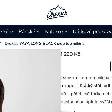
tské
Pánské
Kolekce
Dárkové poukazy
/
Drexiss YAYA LONG BLACK crop top mikina
1 290 Kč
Dámská crop top mikina s
a kapucí.
Krátký střih odh
přes přiléhavé tričko nebo
bavlněného úpletu vyšší 