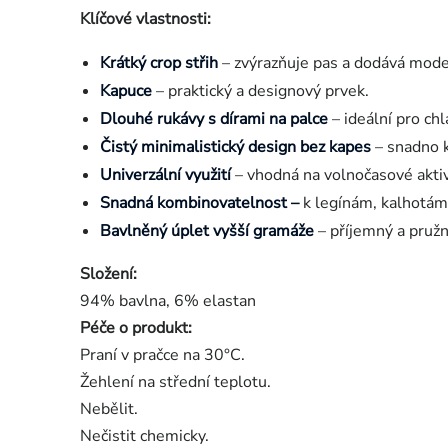
Klíčové vlastnosti:
Krátký crop střih
– zvýrazňuje pas a dodává mode
Kapuce
– praktický a designový prvek.
Dlouhé rukávy s dírami na palce
– ideální pro chl
Čistý minimalistický design bez kapes
– snadno k
Univerzální využití
– vhodná na volnočasové aktiv
Snadná kombinovatelnost –
k legínám, kalhotám
Bavlněný úplet vyšší gramáže
– příjemný a pružn
Složení:
94% bavlna, 6% elastan
Péče o produkt:
Praní v pračce na 30°C.
Žehlení na střední teplotu.
Nebělit.
Nečistit chemicky.