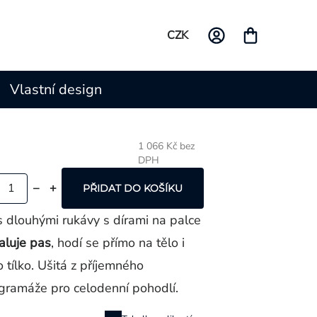
CZK
Vlastní design
1 066 Kč bez
DPH
Měrná
cena:
PŘIDAT DO KOŠÍKU
 dlouhými rukávy s dírami na palce
aluje pas
, hodí se přímo na tělo i
 tílko. Ušitá z příjemného
gramáže pro celodenní pohodlí.