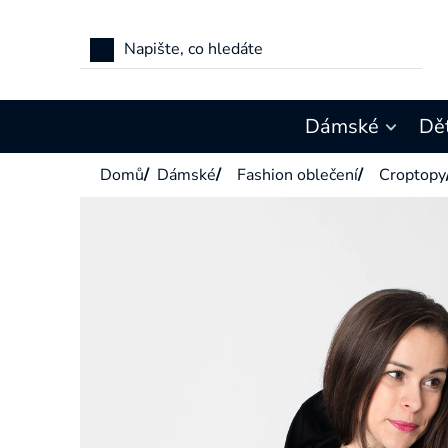
Přejít
na
obsah
Dámské
Dě
Domů
/
Dámské
/
Fashion oblečení
/
Croptopy