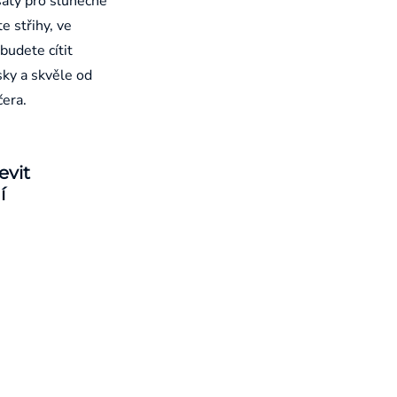
aty pro slunečné
e střihy, ve
budete cítit
sky a skvěle od
čera.
evit
í