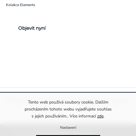
Kolekce Elements
Objevit nyní
Pravidla ochrany a zpracování osobních údajů
Informace o cookies
Tento web používá soubory cookie. Dalším
procházením tohoto webu vyjadřujete souhlas
s jejich používáním.. Více informací
zde
.
Nastavení
Copyright 2026
Drexiss s.r.o.
. Všechna práva vyhrazena.
Upravit nastavení cookies