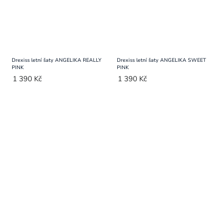
Drexiss letní šaty ANGELIKA REALLY
Drexiss letní šaty ANGELIKA SWEET
PINK
PINK
1 390 Kč
1 390 Kč