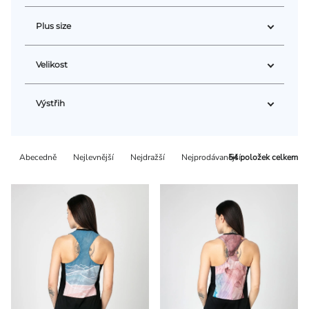
Plus size
Velikost
Výstřih
Řazení
Abecedně
Nejlevnější
Nejdražší
Nejprodávanější
54
položek celkem
produktů