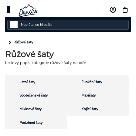
Přejít
na
obsah
Dámské
Růžové šaty
Růžové šaty
Dětské
textový popis kategorie růžové šaty nahoře
Pánské
Kolekce
Letní šaty
Funkční šaty
Dárkové poukazy
Společenské šaty
Maxišaty
Vlastní design
Mikinové šaty
Kojící šaty
Podzimní šaty
Měna
(CZK)