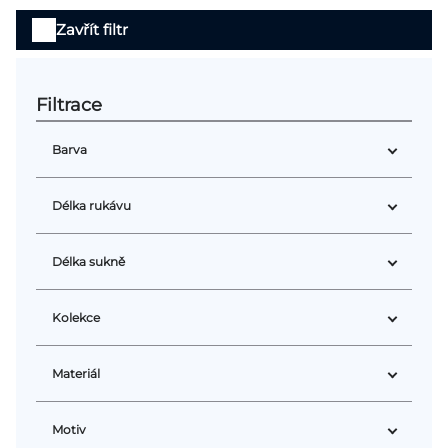
Výpis
Přihlášení
Zavřít filtr
produktů
Barva
Délka rukávu
Délka sukně
Kolekce
Materiál
Motiv