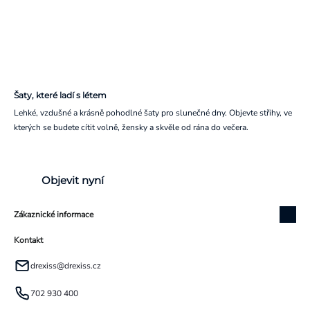
Šaty, které ladí s létem
Lehké, vzdušné a krásně pohodlné šaty pro slunečné dny. Objevte střihy, ve
kterých se budete cítit volně, žensky a skvěle od rána do večera.
Objevit nyní
Zákaznické informace
Kontakt
drexiss
@
drexiss.cz
702 930 400