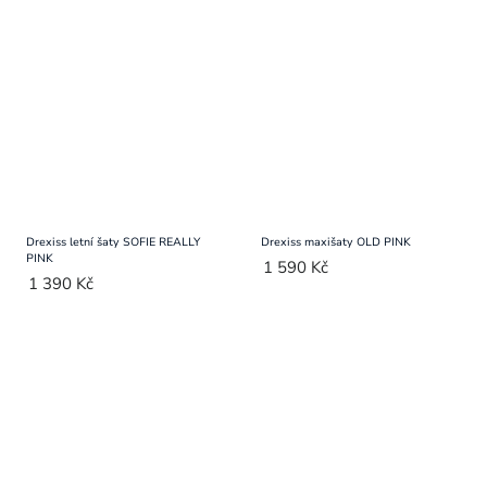
Drexiss letní šaty SOFIE REALLY
Drexiss maxišaty OLD PINK
PINK
1 590 Kč
1 390 Kč