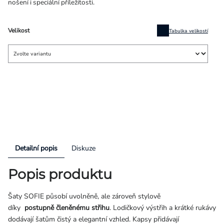
nošení i speciální příležitosti.
Velikost
Tabulka velikostí
Detailní popis
Diskuze
Popis produktu
Šaty SOFIE působí uvolněně, ale zároveň stylově
díky
postupně
členěnému střihu
. Lodičkový výstřih a krátké rukávy
dodávají šatům čistý a elegantní vzhled. Kapsy přidávají