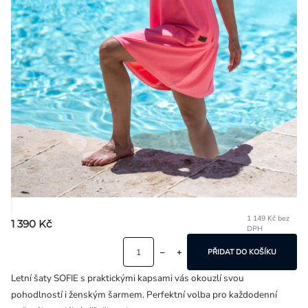
Přihlášení
1 149 Kč bez
1 390 Kč
DPH
Mě
ce
PŘIDAT DO KOŠÍKU
Letní šaty SOFIE s praktickými kapsami vás okouzlí svou
pohodlností i ženským šarmem. Perfektní volba pro každodenní