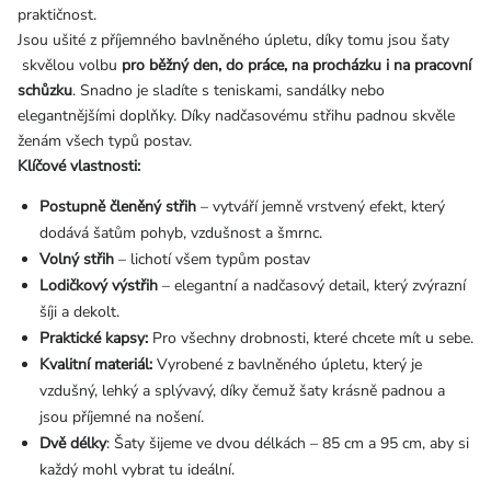
praktičnost.
Jsou ušité z příjemného bavlněného úpletu, díky tomu jsou šaty
skvělou volbu
pro běžný den, do práce, na procházku i na pracovní
schůzku
.
Snadno je sladíte s teniskami, sandálky nebo
elegantnějšími doplňky. Díky nadčasovému střihu padnou skvěle
ženám všech typů postav.
Klíčové vlastnosti:
Postupně členěný střih
– vytváří jemně vrstvený efekt, který
dodává šatům pohyb, vzdušnost a šmrnc.
Volný střih
– lichotí všem typům postav
Lodičkový výstřih
– elegantní a nadčasový detail, který zvýrazní
šíji a dekolt.
Praktické kapsy:
Pro všechny drobnosti, které chcete mít u sebe.
Kvalitní materiál:
Vyrobené z bavlněného úpletu, který je
vzdušný, lehký a splývavý, díky čemuž šaty krásně padnou a
jsou příjemné na nošení.
Dvě délky
: Šaty šijeme ve dvou délkách – 85 cm a 95 cm, aby si
každý mohl vybrat tu ideální.