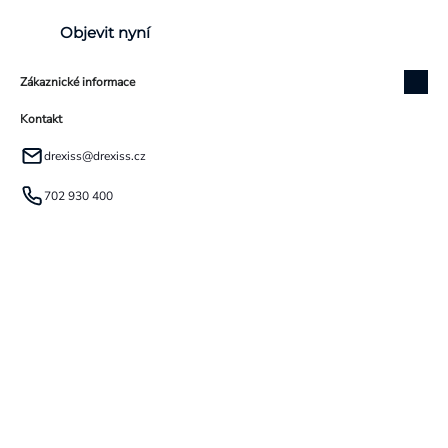
Objevit nyní
Zákaznické informace
Kontakt
drexiss
@
drexiss.cz
702 930 400