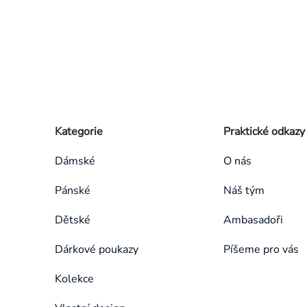
Zápatí
Přeskočit
Kategorie
Praktické odkazy
kategorie
Dámské
O nás
Pánské
Náš tým
Dětské
Ambasadoři
Dárkové poukazy
Píšeme pro vás
Kolekce