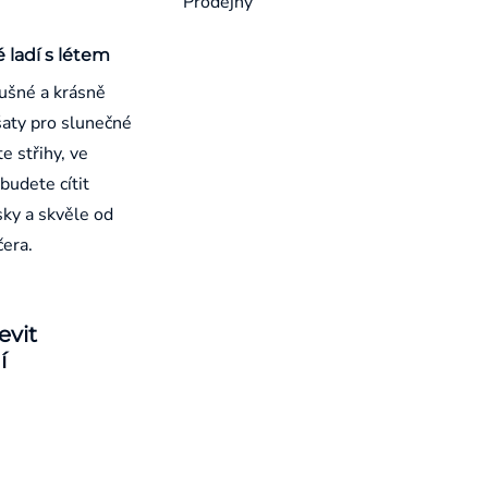
Prodejny
é ladí s létem
ušné a krásně
aty pro slunečné
e střihy, ve
budete cítit
sky a skvěle od
čera.
evit
í