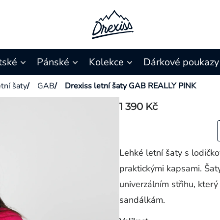
tské
Pánské
Kolekce
Dárkové poukazy
tní šaty
/
GAB
/
Drexiss letní šaty GAB REALLY PINK
1 390 Kč
Lehké letní šaty s lodičk
praktickými kapsami. Šat
univerzálním střihu, který
sandálkám.