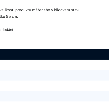
velikosti produktu měřeného v klidovém stavu.
lku 95 cm.
a dodání