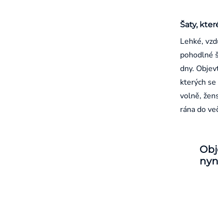
Šaty, kter
Lehké, vzd
pohodlné š
dny. Objevt
kterých se 
volně, žen
rána do ve
Obj
nyn