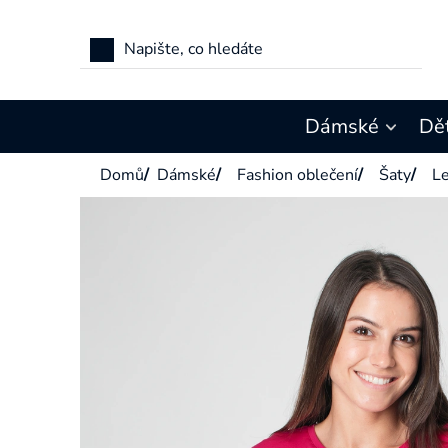
Přejít
na
obsah
Dámské
Dě
Domů
/
Dámské
/
Fashion oblečení
/
Šaty
/
Le