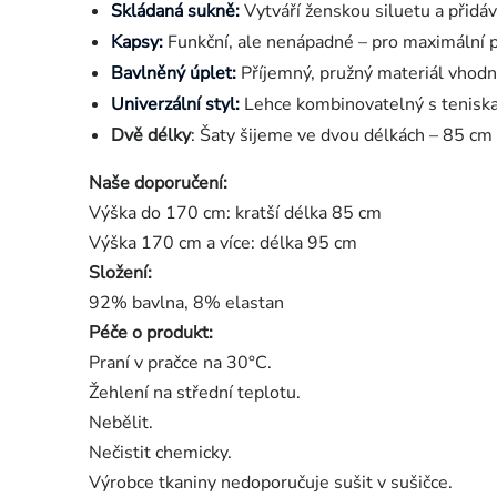
Skládaná sukně:
Vytváří ženskou siluetu a přidá
Kapsy:
Funkční, ale nenápadné – pro maximální 
Bavlněný úplet:
Příjemný, pružný materiál vhodn
Univerzální styl:
Lehce kombinovatelný s teniskami
Dvě délky
: Šaty šijeme ve dvou délkách – 85 cm 
Naše doporučení:
Výška do 170 cm: kratší délka 85 cm
Výška 170 cm a více: délka 95 cm
Složení:
92% bavlna, 8% elastan
Péče o produkt:
Praní v pračce na 30°C.
Žehlení na střední teplotu.
Nebělit.
Nečistit chemicky.
Výrobce tkaniny nedoporučuje sušit v sušičce.