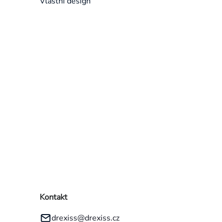
Vlastní design
Přeskočit
kategorie
Kontakt
drexiss
@
drexiss.cz