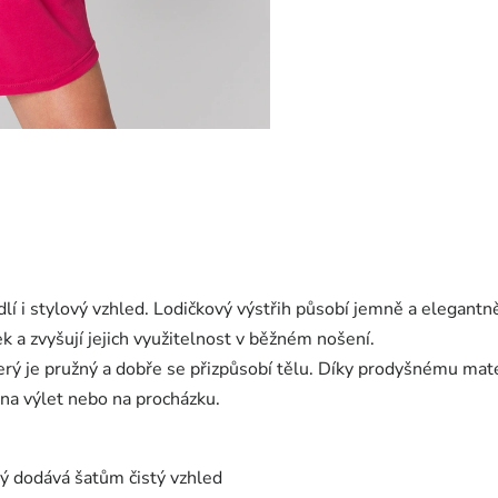
lí i stylový vzhled. Lodičkový výstřih působí jemně a elegant
ek a zvyšují jejich využitelnost v běžném nošení.
erý je pružný a dobře se přizpůsobí tělu. Díky prodyšnému mate
 na výlet nebo na procházku.
ý dodává šatům čistý vzhled