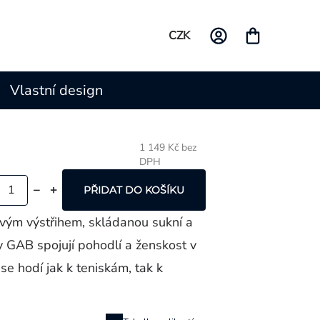
CZK
Vlastní design
1 149 Kč bez
DPH
Měrná
cena:
PŘIDAT DO KOŠÍKU
ovým výstřihem, skládanou sukní a
y GAB spojují pohodlí a ženskost v
 se hodí jak k teniskám, tak k